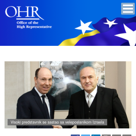
Visoki predstavnik se sastao sa veleposlanikom Izraela