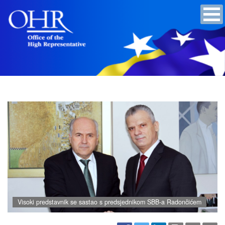
Visoki predstavnik se sastao s predsjednikom SBB-a Radončićem