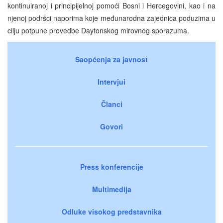
kontinuiranoj i principijelnoj pomoći Bosni i Hercegovini, kao i na
njenoj podršci naporima koje međunarodna zajednica poduzima u
cilju potpune provedbe Daytonskog mirovnog sporazuma.
Saopćenja za javnost
Intervjui
Članci
Govori
Press konferencije
Multimedija
Odluke visokog predstavnika