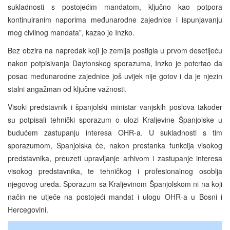
sukladnosti s postojećim mandatom, ključno kao potpora
kontinuiranim naporima međunarodne zajednice i ispunjavanju
mog civilnog mandata”, kazao je Inzko.
Bez obzira na napredak koji je zemlja postigla u prvom desetljeću
nakon potpisivanja Daytonskog sporazuma, Inzko je potcrtao da
posao međunarodne zajednice još uvijek nije gotov i da je njezin
stalni angažman od ključne važnosti.
Visoki predstavnik i španjolski ministar vanjskih poslova također
su potpisali tehnički sporazum o ulozi Kraljevine Španjolske u
budućem zastupanju interesa OHR-a. U sukladnosti s tim
sporazumom, Španjolska će, nakon prestanka funkcija visokog
predstavnika, preuzeti upravljanje arhivom i zastupanje interesa
visokog predstavnika, te tehničkog i profesionalnog osoblja
njegovog ureda. Sporazum sa Kraljevinom Španjolskom ni na koji
način ne utječe na postojeći mandat i ulogu OHR-a u Bosni i
Hercegovini.