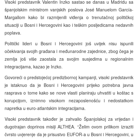
Visoki predstavnik Valentin Inzko sastao se danas u Madridu sa
španjolskim ministrom vanjskih poslova José Manuelom García-
Margallom kako bi razmijenili viđenja o trenutačnoj političkoj
situaciji u Bosni i Hercegovini kao i teškim posljedicama nedavnih
poplava.
Politički lideri u Bosni i Hercegovini još uvijek nisu ispunili
očekivanja svojih građana i međunarodne zajednice, zbog čega je
zemlja još više zaostala za svojim susjedima u regionalnim
integracijama, kazao je Inzko.
Govoreći o predstojećoj predizbornoj kampanji, visoki predstavnik
je istaknuo da je Bosni i Hercegovini prijeko potrebna javna
rasprava o tome kako se nove vlasti planiraju uhvatiti u koštac s
korupcijom, iznimno visokom nezaposlenošću i nedostatkom
napretka u euro-atlantskim integracijama.
Visoki predstavnik također je zahvalio Španjolskoj za vrijedan i
dugotrajan doprinos misiji ALTHEA. “Želim ovom prilikom izraziti
čvrsto uvjerenje da je prisustvo EUFOR-a u Bosni i Hercegovini, u