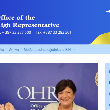
ika
Arhiva
Međunarodna zajednica u BiH