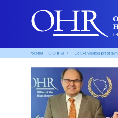
Početna
O OHR-u
Odluke visokog predstavn