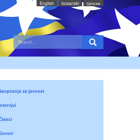
English
bosanski
cрпски
Saopćenja za javnost
Intervjui
Članci
Govori