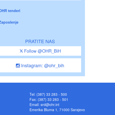
OHR tenderi
Zaposlenje
PRATITE NAS
Follow @OHR_BiH
Instagram: @ohr_bih
Tel: (387) 33 283 - 500
Fax: (387) 33 283 - 501
Email:
srd@ohr.int
Emerika Bluma 1, 71000 Sarajevo