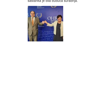
sastanka je bila buduća suradnja.