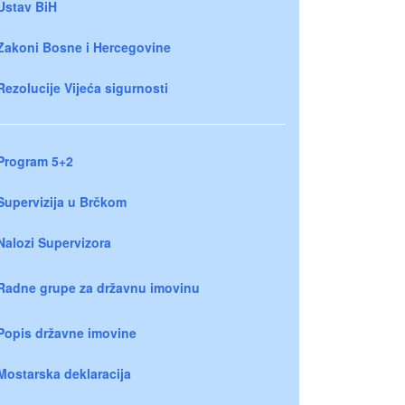
Ustav BiH
Zakoni Bosne i Hercegovine
Rezolucije Vijeća sigurnosti
Program 5+2
Supervizija u Brčkom
Nalozi Supervizora
Radne grupe za državnu imovinu
Popis državne imovine
Mostarska deklaracija