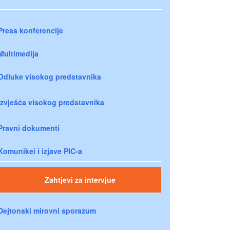
Press konferencije
Multimedija
Odluke visokog predstavnika
Izvješća visokog predstavnika
Pravni dokumenti
Komunikei i izjave PIC-a
Zahtjevi za intervjue
Dejtonski mirovni sporazum