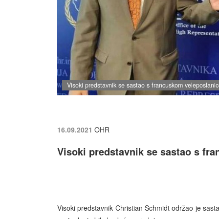
Visoki predstavnik se sastao s francuskom veleposlani
16.09.2021
OHR
Visoki predstavnik se sastao s fr
Visoki predstavnik Christian Schmidt održao je sas