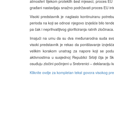
atmosferi tijekom proteklih šest mjeseci, proces EU i
građani nastavljaju snažno podržavati proces EU int
Visoki predstavnik je naglasio kontinuiranu potre
perioda na koji se odnosi njegovo izvješće bilo tendenc
pa čak i neprihvatljivog glorificiranja ratnih zločinaca.
Imajući na umu da su dva međunarodna suda svoji
visoki predstavnik je rekao da poništavanje izvješ
velikim korakom unatrag za napore koji se podu
aktivnostima u susjednoj Republici Srbiji čija je 
osuđuju zločini počinjeni u Srebrenici – deklaraciju ko
Kliknite ovdje za kompletan tekst govora visokog pr