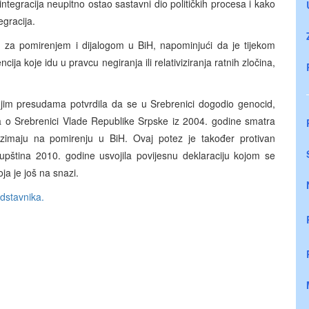
ntegracija neupitno ostao sastavni dio političkih procesa i kako
egracija.
bu za pomirenjem i dijalogom u BiH, napominjući da je tijekom
ija koje idu u pravcu negiranja ili relativiziranja ratnih zločina,
m presudama potvrdila da se u Srebrenici dogodio genocid,
ća o Srebrenici Vlade Republike Srpske iz 2004. godine smatra
zimaju na pomirenju u BiH. Ovaj potez je također protivan
Skupština 2010. godine usvojila povijesnu deklaraciju kojom se
ja je još na snazi.
edstavnika.