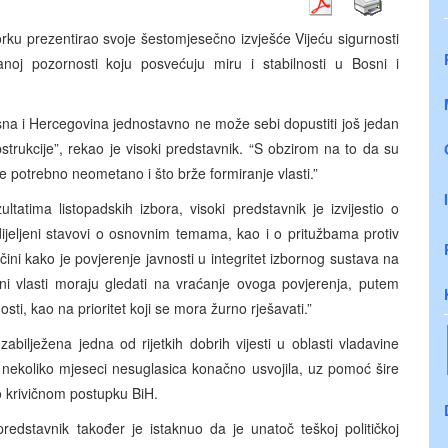
rku prezentirao svoje šestomjesečno izvješće Vijeću sigurnosti
noj pozornosti koju posvećuju miru i stabilnosti u Bosni i
na i Hercegovina jednostavno ne može sebi dopustiti još jedan
pstrukcije”, rekao je visoki predstavnik. “S obzirom na to da su
 je potrebno neometano i što brže formiranje vlasti.”
tatima listopadskih izbora, visoki predstavnik je izvijestio o
dijeljeni stavovi o osnovnim temama, kao i o pritužbama protiv
ini kako je povjerenje javnosti u integritet izbornog sustava na
ani vlasti moraju gledati na vraćanje ovoga povjerenja, putem
sti, kao na prioritet koji se mora žurno rješavati.”
abilježena jedna od rijetkih dobrih vijesti u oblasti vladavine
nekoliko mjeseci nesuglasica konačno usvojila, uz pomoć šire
 krivičnom postupku BiH.
redstavnik također je istaknuo da je unatoč teškoj političkoj