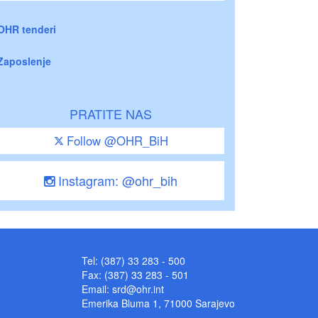
OHR tenderi
Zaposlenje
PRATITE NAS
Follow @OHR_BiH
Instagram: @ohr_bih
Tel: (387) 33 283 - 500
Fax: (387) 33 283 - 501
Email:
srd@ohr.int
Emerika Bluma 1, 71000 Sarajevo