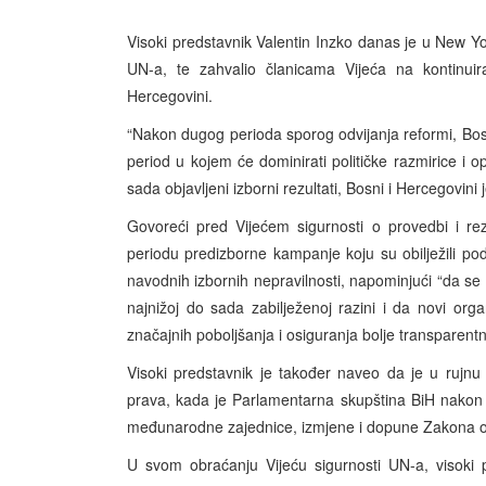
Visoki predstavnik Valentin Inzko danas je u New Yo
UN-a, te zahvalio članicama Vijeća na kontinuira
Hercegovini.
“Nakon dugog perioda sporog odvijanja reformi, Bos
period u kojem će dominirati političke razmirice i o
sada objavljeni izborni rezultati, Bosni i Hercegovini
Govoreći pred Vijećem sigurnosti o provedbi i rezul
periodu predizborne kampanje koju su obilježili po
navodnih izbornih nepravilnosti, napominjući “da se č
najnižoj do sada zabilježenoj razini i da novi org
značajnih poboljšanja i osiguranja bolje transparentno
Visoki predstavnik je također naveo da je u rujnu z
prava, kada je Parlamentarna skupština BiH nakon 
međunarodne zajednice, izmjene i dopune Zakona o
U svom obraćanju Vijeću sigurnosti UN-a, visoki p