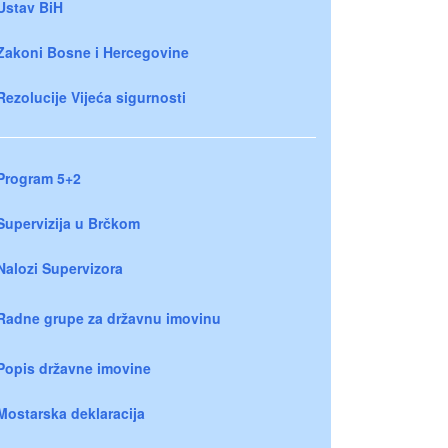
Ustav BiH
Zakoni Bosne i Hercegovine
Rezolucije Vijeća sigurnosti
Program 5+2
Supervizija u Brčkom
Nalozi Supervizora
Radne grupe za državnu imovinu
Popis državne imovine
Mostarska deklaracija