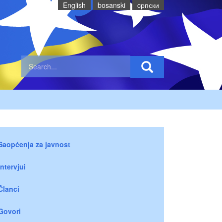
English
bosanski
cрпски
Saopćenja za javnost
Intervjui
Članci
Govori