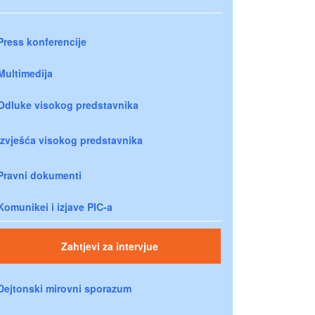
Press konferencije
Multimedija
Odluke visokog predstavnika
Izvješća visokog predstavnika
Pravni dokumenti
Komunikei i izjave PIC-a
Zahtjevi za intervjue
Dejtonski mirovni sporazum