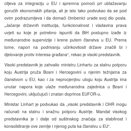
ciljeva za integraciju u EU i spremna pomoći pri ublažavanju
gorućih ekonomskih pitanja, ali je isto tako podvukao da se pod
ovim podrazumijeva i da domaći čimbenici urade svoj dio posla.
„Jačanje državnih institucija, funkcionalnost i vladavina prava
uvjeti su koje je potrebno ispuniti da BiH postupno izađe iz
međunarodne supervizije i krene putem članstva u EU. Prema
tome, napori na podrivanju učinkovitosti države značili bi i
djelovanje protiv interesa građana“, rekao je visoki predstavnik.
Visoki predstavnik je zahvalio ministru Linhartu za stalnu potporu
koju Austrija pruža Bosni i Hercegovini u njenim težnjama za
članstvom u EU, kao i za neprocjenjivu ulogu koju Austrija ima
unutar napora koje ulaže međunarodna zajednica u Bosni i
Hercegovini, uključujući i znatan doprinos EUFOR-u.
Ministar Linhart je podvukao da „visoki predstavnik i OHR mogu
računati na stalnu i snažnu potporu Austrije. Mandat visokog
predstavnika je i dalje od suštinskog značaja za stabilnost i
konsolidiranje ove zemlje i njenog puta ka članstvu u EU“.