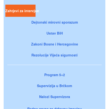
Zahtjevi za intervjue
Dejtonski mirovni sporazum
Ustav BiH
Zakoni Bosne i Hercegovine
Rezolucije Vijeća sigurnosti
Program 5+2
Supervizija u Brčkom
Nalozi Supervizora
Radne grupe za državnu imovinu