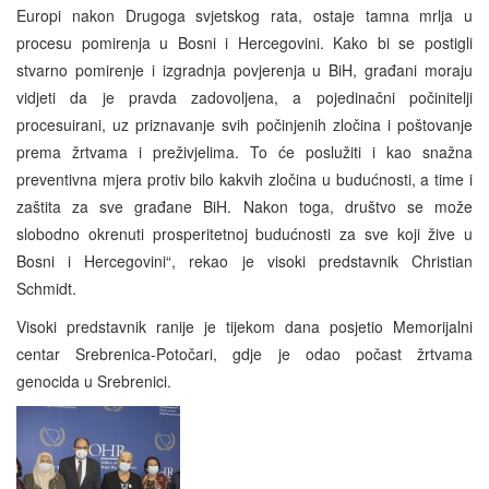
Europi nakon Drugoga svjetskog rata, ostaje tamna mrlja u
procesu pomirenja u Bosni i Hercegovini. Kako bi se postigli
stvarno pomirenje i izgradnja povjerenja u BiH, građani moraju
vidjeti da je pravda zadovoljena, a pojedinačni počinitelji
procesuirani, uz priznavanje svih počinjenih zločina i poštovanje
prema žrtvama i preživjelima. To će poslužiti i kao snažna
preventivna mjera protiv bilo kakvih zločina u budućnosti, a time i
zaštita za sve građane BiH. Nakon toga, društvo se može
slobodno okrenuti prosperitetnoj budućnosti za sve koji žive u
Bosni i Hercegovini“, rekao je visoki predstavnik Christian
Schmidt.
Visoki predstavnik ranije je tijekom dana posjetio Memorijalni
centar Srebrenica-Potočari, gdje je odao počast žrtvama
genocida u Srebrenici.