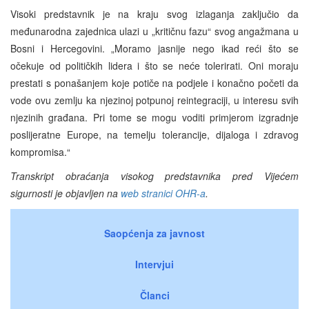
Visoki predstavnik je na kraju svog izlaganja zaključio da
međunarodna zajednica ulazi u „kritičnu fazu“ svog angažmana u
Bosni i Hercegovini. „Moramo jasnije nego ikad reći što se
očekuje od političkih lidera i što se neće tolerirati. Oni moraju
prestati s ponašanjem koje potiče na podjele i konačno početi da
vode ovu zemlju ka njezinoj potpunoj reintegraciji, u interesu svih
njezinih građana. Pri tome se mogu voditi primjerom izgradnje
poslijeratne Europe, na temelju tolerancije, dijaloga i zdravog
kompromisa.“
Transkript obraćanja visokog predstavnika pred Vijećem
sigurnosti je objavljen na
web stranici OHR-a
.
Saopćenja za javnost
Intervjui
Članci