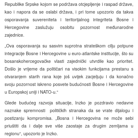
Republike Srpske kojom se podržava otcjepljenje i raspad države,
kao i napora da se oslabi država, i pri tome upozorio da takva
osporavanja suvereniteta i teritorijalnog integriteta Bosne i
Hercegovine zaslužuju osobitu pozornost međunarodne
zajednice.
„Ova osporavanja su sasvim suprotna strateškom cilju potpune
integracije Bosne i Hercegovine u euro-atlantske institucije, što su
bosanskohercegovačke vlasti zajednički utvrdile kao prioritet.
Došlo je vrijeme da političari na visokim funkcijama prestanu s
otvaranjem starih rana koje još uvijek zacjeljuju i da konačno
svoju pozornost iskreno posvete budućnosti Bosne i Hercegovine
u Europskoj uniji i NATO-u.“
Glede budućeg razvoja situacije, Inzko je pozdravio nedavne
naznake spremnosti političkih stranaka da se vrate dijalogu i
postizanju kompromisa. „Bosna i Hercegovina ne može sebi
priuštiti da i dalje sve više zaostaje za drugim zemljama u
regionu“, upozorio je Inzko.