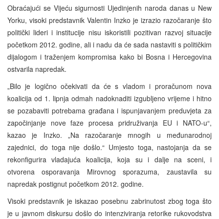
Obraćajući se Vijeću sigurnosti Ujedinjenih naroda danas u New
Yorku, visoki predstavnik Valentin Inzko je izrazio razočaranje što
politički lideri i institucije nisu iskoristili pozitivan razvoj situacije
početkom 2012. godine, ali i nadu da će sada nastaviti s političkim
dijalogom i traženjem kompromisa kako bi Bosna i Hercegovina
ostvarila napredak.
„Bilo je logično očekivati da će s vladom i proračunom nova
koalicija od 1. lipnja odmah nadoknaditi izgubljeno vrijeme i hitno
se pozabaviti potrebama građana i ispunjavanjem preduvjeta za
započinjanje nove faze procesa pridruživanja EU i NATO-u“,
kazao je Inzko. „Na razočaranje mnogih u međunarodnoj
zajednici, do toga nije došlo.“ Umjesto toga, nastojanja da se
rekonfigurira vladajuća koalicija, koja su i dalje na sceni, i
otvorena osporavanja Mirovnog sporazuma, zaustavila su
napredak postignut početkom 2012. godine.
Visoki predstavnik je iskazao posebnu zabrinutost zbog toga što
je u javnom diskursu došlo do intenziviranja retorike rukovodstva