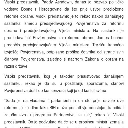
Visoki predstavnik, Paddy Ashdown, danas je pozvao političko
vođstvo Bosne i Hercegovine da što prije usvoji predložene
reforme obrane. Visoki predstavnik je to rekao nakon današnjeg
sastanka između predsjedavajućeg Povjerenstva za reformu
obrane i predsjedavajućeg Vijeća ministara. Na sastanku je
predjedavajući Povjerenstva za reformu obrane James Locher
predočio predsjedavajućem Vijeća ministara Terziću konačno
izvješće Povjerenstva, potpisano prošlog četvrtka od strane svih
članova Povjerenstva, zajedno s nacrtom Zakona o obrani na
razini države.
Visoki predstavnik, koji je također prisustvovao današnjem
sastanku, rekao je da su u postizanju sporazuma, članovi
Povjerenstva došli do konsenzusa koji je od koristi svima.
“Sada je na vladama i parlamentima da što prije usvoje ove
reforme, jer jedino tako BiH može postati vjerodostojan kandidat
za članstvo u programu Partnerstvo za mir,” rekao je Visoki
predstavnik. On je podvukao da će se u prosincu ministri zemalja