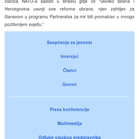
članica NATO-a sastati u Briselu gdje će “ukoliko Bosna i
Hercegovina usvoji ove reforme obrane, njen zahtijev za
člansvom u programu Partnerstva za mir biti promatran u mnogo
pozitivnijem svjetlu.”
Saopćenja za javnost
Intervjui
Članci
Govori
Press konferencije
Multimedija
Odluke visokog predstavnika