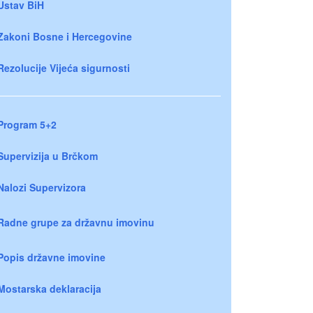
Ustav BiH
Zakoni Bosne i Hercegovine
Rezolucije Vijeća sigurnosti
Program 5+2
Supervizija u Brčkom
Nalozi Supervizora
Radne grupe za državnu imovinu
Popis državne imovine
Mostarska deklaracija