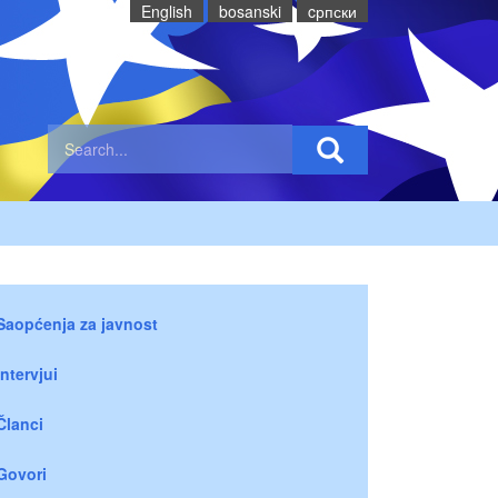
English
bosanski
cрпски
Saopćenja za javnost
Intervjui
Članci
Govori