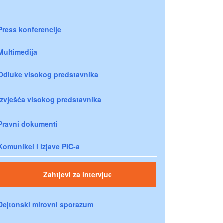
Press konferencije
Multimedija
Odluke visokog predstavnika
Izvješća visokog predstavnika
Pravni dokumenti
Komunikei i izjave PIC-a
Zahtjevi za intervjue
Dejtonski mirovni sporazum