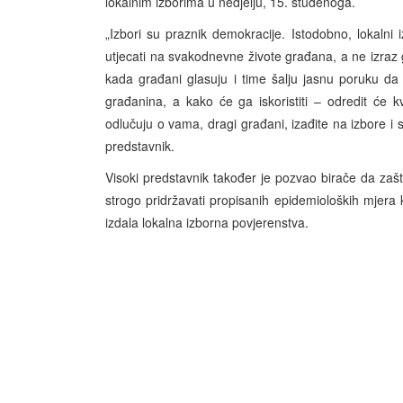
lokalnim izborima u nedjelju, 15. studenoga.
„Izbori su praznik demokracije. Istodobno, lokalni i
utjecati na svakodnevne živote građana, a ne izraz
kada građani glasuju i time šalju jasnu poruku da 
građanina, a kako će ga iskoristiti – odredit će kva
odlučuju o vama, dragi građani, izađite na izbore i s
predstavnik.
Visoki predstavnik također je pozvao birače da zašti
strogo pridržavati propisanih epidemioloških mjera 
izdala lokalna izborna povjerenstva.