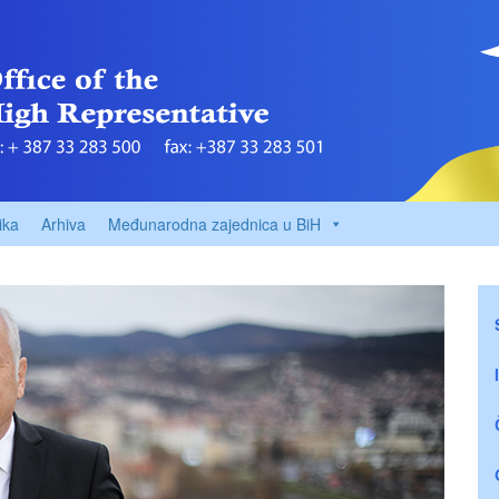
ika
Arhiva
Međunarodna zajednica u BiH