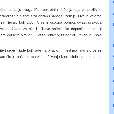
zbori se prije svega tiču konkretnih rješenja koja će pozitivno
 grandioznih planova za obranu naroda i zemlje. Ovo je vrijeme
zahtijevaju bolji život. Glas je osobna bonska ovlast svakoga
litetu života za njih i njihove obitelji. Ne dopustite da drugi
ami odlučite o životu u vašoj lokalnoj zajednici“, rekao je visoki
te i sebe i ljude koji rade na biračkim mjestima tako što će se
kao što je nošenje maski i poštivanje konkretnih uputa koja su