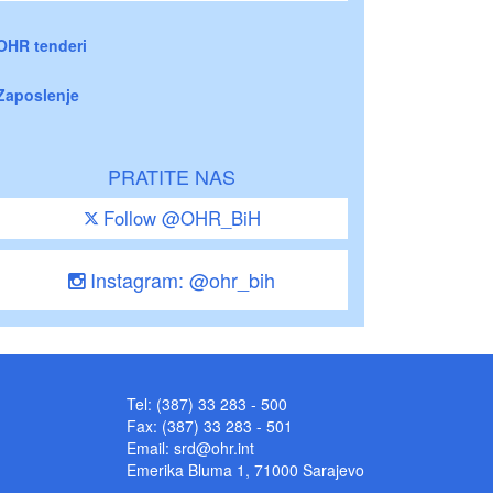
OHR tenderi
Zaposlenje
PRATITE NAS
Follow @OHR_BiH
Instagram: @ohr_bih
Tel: (387) 33 283 - 500
Fax: (387) 33 283 - 501
Email:
srd@ohr.int
Emerika Bluma 1, 71000 Sarajevo