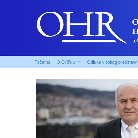
Početna
O OHR-u
Odluke visokog predstavn