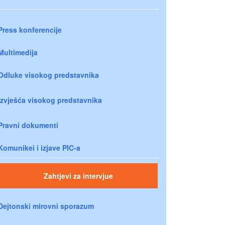
Press konferencije
Multimedija
Odluke visokog predstavnika
Izvješća visokog predstavnika
Pravni dokumenti
Komunikei i izjave PIC-a
Zahtjevi za intervjue
Dejtonski mirovni sporazum