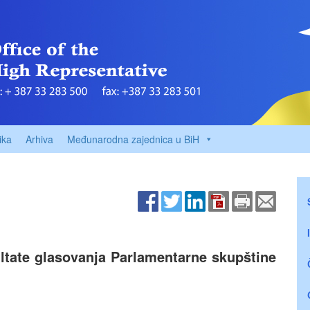
ika
Arhiva
Međunarodna zajednica u BiH
ultate glasovanja Parlamentarne skupštine