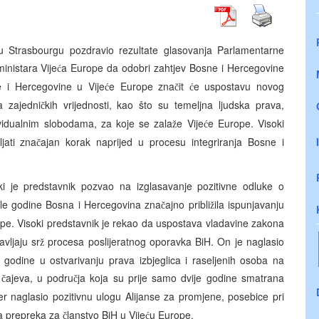
 u Strasbourgu pozdravio rezultate glasovanja Parlamentarne
ministara Vije
a Europe da odobri zahtjev Bosne i Hercegovine
ć
 i Hercegovine u Vije
e Europe zna
it
e uspostavu novog
ć
č
ć
a zajedni
kih vrijednosti, kao što su temeljna ljudska prava,
č
ividualnim slobodama, za koje se zala
e Vije
e Europe. Visoki
ž
ć
ljati zna
ajan korak naprijed u procesu integriranja Bosne i
č
oki je predstavnik pozvao na izglasavanje pozitivne odluke o
ošle godine Bosna i Hercegovina zna
ajno pribli
ila ispunjavanju
č
ž
pe. Visoki predstavnik je rekao da uspostava vladavine zakona
vljaju sr
procesa poslijeratnog oporavka BiH. On je naglasio
ž
e godine u ostvarivanju prava izbjeglica i raseljenih osoba na
u
ajeva, u podru
ja koja su prije samo dvije godine smatrana
č
č
er naglasio pozitivnu ulogu Alijanse za promjene, posebice pri
na prepreka za
lanstvo BiH u Vije
u Europe.
č
ć