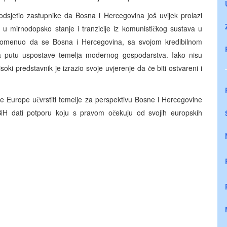
odsjetio zastupnike da Bosna i Hercegovina još uvijek prolazi
a u mirnodopsko stanje i tranzicije iz komunisti
kog sustava u
č
apomenuo da se Bosna i Hercegovina, sa svojom kredibilnom
na putu uspostave temelja modernog gospodarstva. Iako nisu
soki predstavnik je izrazio svoje uvjerenje da
e biti ostvareni i
ć
e Europe u
vrstiti temelje za perspektivu Bosne i Hercegovine
ć
č
iH dati potporu koju s pravom o
ekuju od svojih europskih
č