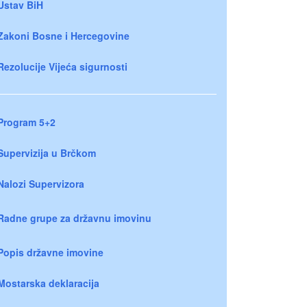
Ustav BiH
Zakoni Bosne i Hercegovine
Rezolucije Vijeća sigurnosti
Program 5+2
Supervizija u Brčkom
Nalozi Supervizora
Radne grupe za državnu imovinu
Popis državne imovine
Mostarska deklaracija