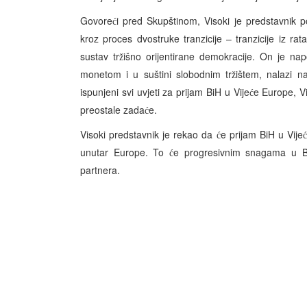
Govore
i pred Skupštinom, Visoki je predstavnik p
ć
kroz proces dvostruke tranzicije – tranzicije iz rat
sustav tr
išno orijentirane demokracije. On je n
ž
monetom i u suštini slobodnim tr
ištem, nalazi 
ž
ispunjeni svi uvjeti za prijam BiH u Vije
e Europe, Vi
ć
preostale zada
e.
ć
Visoki predstavnik je rekao da
e prijam BiH u Vije
ć
unutar Europe. To
e progresivnim snagama u B
ć
partnera.