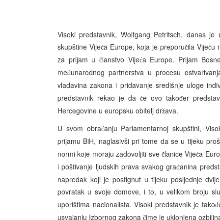
Visoki predstavnik, Wolfgang Petritsch, danas je
skupštine Vije
a Europe, koja je preporu
ila Vije
u 
ć
č
ć
za prijam u
lanstvo Vije
a Europe. Prijam Bosne
č
ć
me
unarodnog partnerstva u procesu ostvarivanj
đ
vladavina zakona i pridavanje središnje uloge ind
predstavnik rekao je da
e ovo tako
er predstav
ć
đ
Hercegovine u europsku obitelj dr
ava.
ž
U svom obra
anju Parlamentarnoj skupštini, Vis
ć
prijamu BiH, naglasivši pri tome da se u tijeku pr
normi koje moraju zadovoljiti sve
lanice Vije
a Euro
č
ć
i poštivanje ljudskih prava svakog gra
anina predsta
đ
napredak koji je postignut u tijeku posljednje dvij
povratak u svoje domove, i to, u velikom broju sl
uporištima nacionalista. Visoki predstavnik je tako
đ
usvajanju Izbornog zakona
ime je uklonjena ozbilj
č