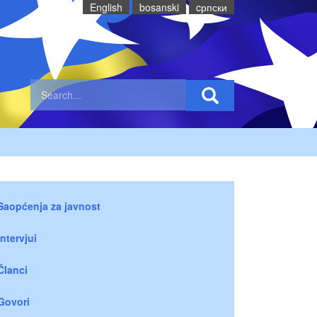
English
bosanski
cрпски
Saopćenja za javnost
Intervjui
Članci
Govori