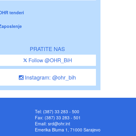
OHR tenderi
Zaposlenje
PRATITE NAS
Follow @OHR_BiH
Instagram: @ohr_bih
Tel: (387) 33 283 - 500
Fax: (387) 33 283 - 501
Email:
srd@ohr.int
Emerika Bluma 1, 71000 Sarajevo