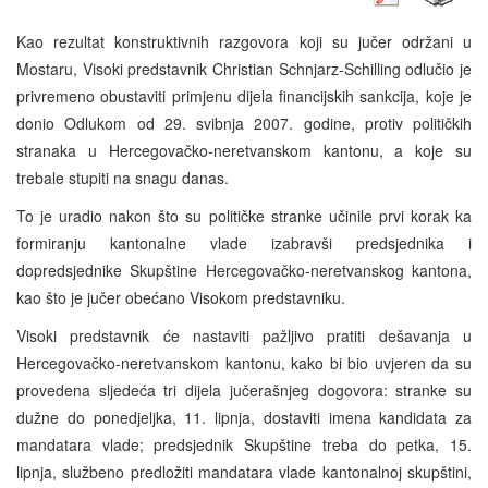
Kao rezultat konstruktivnih razgovora koji su jučer održani u
Mostaru, Visoki predstavnik Christian Schnjarz-Schilling odlučio je
privremeno obustaviti primjenu dijela financijskih sankcija, koje je
donio Odlukom od 29. svibnja 2007. godine, protiv političkih
stranaka u Hercegovačko-neretvanskom kantonu, a koje su
trebale stupiti na snagu danas.
To je uradio nakon što su političke stranke učinile prvi korak ka
formiranju kantonalne vlade izabravši predsjednika i
dopredsjednike Skupštine Hercegovačko-neretvanskog kantona,
kao što je jučer obećano Visokom predstavniku.
Visoki predstavnik će nastaviti pažljivo pratiti dešavanja u
Hercegovačko-neretvanskom kantonu, kako bi bio uvjeren da su
provedena sljedeća tri dijela jučerašnjeg dogovora: stranke su
dužne do ponedjeljka, 11. lipnja, dostaviti imena kandidata za
mandatara vlade; predsjednik Skupštine treba do petka, 15.
lipnja, službeno predložiti mandatara vlade kantonalnoj skupštini,