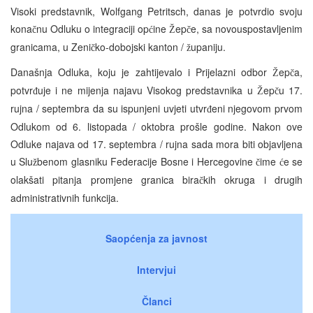
Visoki predstavnik, Wolfgang Petritsch, danas je potvrdio svoju
kona
nu Odluku o integraciji op
ine
ep
e, sa novouspostavljenim
č
ć
Ž
č
granicama, u Zeni
ko-dobojski kanton /
upaniju.
č
ž
Današnja Odluka, koju je zahtijevalo i Prijelazni odbor
ep
a,
Ž
č
potvr
uje i ne mijenja najavu Visokog predstavnika u
ep
u 17.
đ
Ž
č
rujna / septembra da su ispunjeni uvjeti utvr
eni njegovom prvom
đ
Odlukom od 6. listopada / oktobra prošle godine. Nakon ove
Odluke najava od 17. septembra / rujna sada mora biti objavljena
u Slu
benom glasniku Federacije Bosne i Hercegovine
ime
e se
ž
č
ć
olakšati pitanja promjene granica bira
kih okruga i drugih
č
administrativnih funkcija.
Saopćenja za javnost
Intervjui
Članci