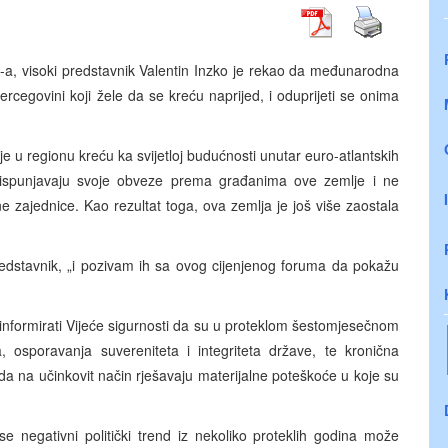
a, visoki predstavnik Valentin Inzko je rekao da međunarodna
rcegovini koji žele da se kreću naprijed, i oduprijeti se onima
e u regionu kreću ka svijetloj budućnosti unutar euro-atlantskih
 ne ispunjavaju svoje obveze prema građanima ove zemlje i ne
 zajednice. Kao rezultat toga, ova zemlja je još više zaostala
edstavnik, „i pozivam ih sa ovog cijenjenog foruma da pokažu
n informirati Vijeće sigurnosti da su u proteklom šestomjesečnom
, osporavanja suvereniteta i integriteta države, te kronična
da na učinkovit način rješavaju materijalne poteškoće u koje su
 negativni politički trend iz nekoliko proteklih godina može