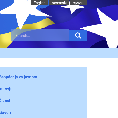
English
bosanski
cрпски
Saopćenja za javnost
Intervjui
Članci
Govori