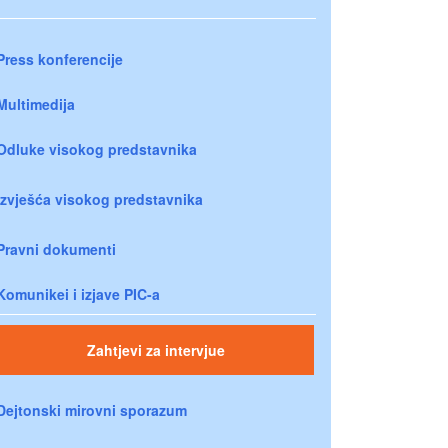
Press konferencije
Multimedija
Odluke visokog predstavnika
Izvješća visokog predstavnika
Pravni dokumenti
Komunikei i izjave PIC-a
Zahtjevi za intervjue
Dejtonski mirovni sporazum