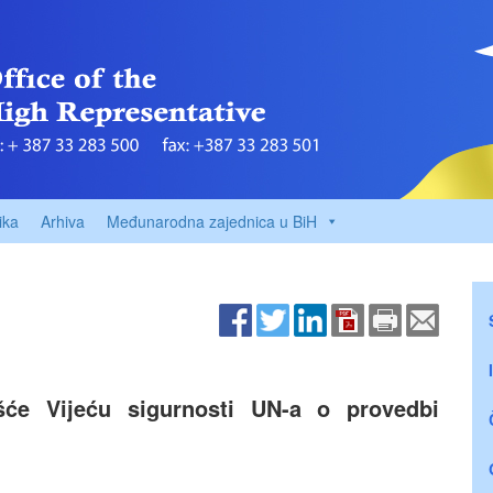
ika
Arhiva
Međunarodna zajednica u BiH
ešće Vijeću sigurnosti UN-a o provedbi