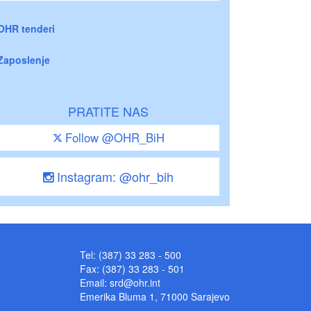
OHR tenderi
Zaposlenje
PRATITE NAS
Follow @OHR_BiH
Instagram: @ohr_bih
Tel: (387) 33 283 - 500
Fax: (387) 33 283 - 501
Email:
srd@ohr.int
Emerika Bluma 1, 71000 Sarajevo