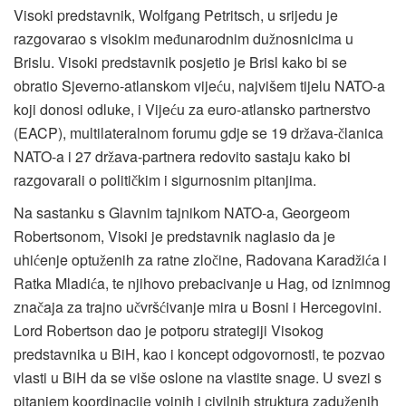
Visoki predstavnik, Wolfgang Petritsch, u srijedu je
razgovarao s visokim me
unarodnim du
nosnicima u
đ
ž
Brislu. Visoki predstavnik posjetio je Brisl kako bi se
obratio Sjeverno-atlanskom vije
u, najvišem tijelu NATO-a
ć
koji donosi odluke, i Vije
u za euro-atlansko partnerstvo
ć
(EACP), multilateralnom forumu gdje se 19 dr
ava-
lanica
ž
č
NATO-a i 27 dr
ava-partnera redovito sastaju kako bi
ž
razgovarali o politi
kim i sigurnosnim pitanjima.
č
Na sastanku s Glavnim tajnikom NATO-a, Georgeom
Robertsonom, Visoki je predstavnik naglasio da je
uhi
enje optu
enih za ratne zlo
ine, Radovana Karad
i
a i
ć
ž
č
ž
ć
Ratka Mladi
a, te njihovo prebacivanje u Hag, od iznimnog
ć
zna
aja za trajno u
vrš
ivanje mira u Bosni i Hercegovini.
č
č
ć
Lord Robertson dao je potporu strategiji Visokog
predstavnika u BiH, kao i koncept odgovornosti, te pozvao
vlasti u BiH da se više oslone na vlastite snage. U svezi s
pitanjem koordinacije vojnih i civilnih struktura zadu
enih
ž