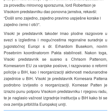
za provedbu mirovnog sporazuma, lord Robertson je
Visokom predstavniku dao ponovna jamstva, rekavši:
“Došli smo zajedno, zajedno pravimo uspješne korake i
zajedno
emo i oti
i”.
ć
ć
Visoki je predstavnik tako
er imao plodne razgovore u
đ
svezi s izgledima i mogu
nostima regonalne suradnje u
ć
jugoisto
noj Europi s dr. Erhardom Busekom, novim
č
Posebnim koordinatorom Pakta stabilnosti. Nakon toga,
Visoki predstavnik se susreo s Chrisom Pattenom,
Komesarom EU za vanjske poslove, i razgovarao o reformi
policije u BiH, kao i reorganizaciji aktivnosti me
unarodne
đ
zajednice u BiH. Visoki je predstavnik Komesara Pattena
podrobno izvijestio o reorganizaciji. Komesar Patten je
izrazio punu potporu Visokom predstavniku i njegovu radu,
te je naglasio va
nost izgradnje institucija u BiH kako bi se
ž
ova zemlja pribli
ila Europskoj uniji.
ž