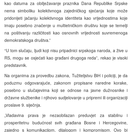
kao datuma za obilježavanje praznika Dana Republike Srpske
nema simboliku kolektivnoga zajedničkog sjećanja koje može
pridonijeti jačanju kolektivnoga identiteta kao vrijednostima koje
imaju posebno značenje u multietničkom društvu koje se temelji
na poštivanju različitosti kao osnovnih vrijednosti suvremenoga
demokratskoga društva.”
“U tom slučaju, ljudi koji nisu pripadnici srpskoga naroda, a žive u
RS, mogu se osjećati kao građani drugoga reda”, rekao je visoki
predstavnik.
Na organima za provedbu zakona, Tužiteljstvu BiH i policiji, je da
poduzmu odgovarajuće, zakonom propisane naredne korake,
posebno u slučajevima koji se odnose na javne dužnosnike i
državne službenike i njihovo sudjelovanje u pripremi ili organizaciji
proslave 9. siječnja.
„Vladavina prava je nezaobilazan preduvjet za stabilnu i
prosperitetnu budućnost svih građana Bosne i Hercegovine,
zajedno s komunikacijom, dijalogom i kompromisom. Ovo bi