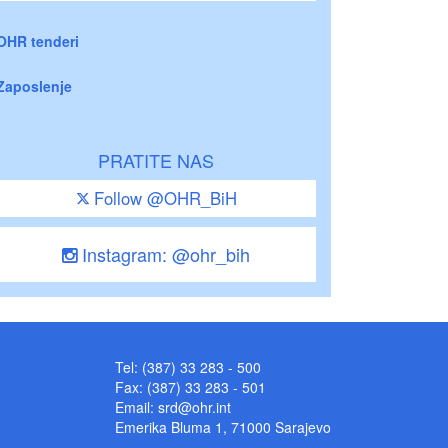
OHR tenderi
Zaposlenje
PRATITE NAS
Follow @OHR_BiH
Instagram: @ohr_bih
Tel: (387) 33 283 - 500
Fax: (387) 33 283 - 501
Email:
srd@ohr.int
Emerika Bluma 1, 71000 Sarajevo