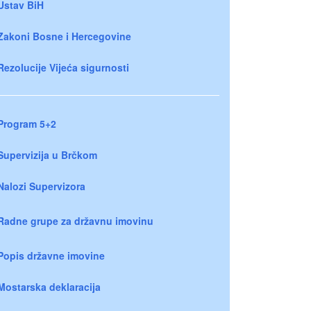
Ustav BiH
Zakoni Bosne i Hercegovine
Rezolucije Vijeća sigurnosti
Program 5+2
Supervizija u Brčkom
Nalozi Supervizora
Radne grupe za državnu imovinu
Popis državne imovine
Mostarska deklaracija