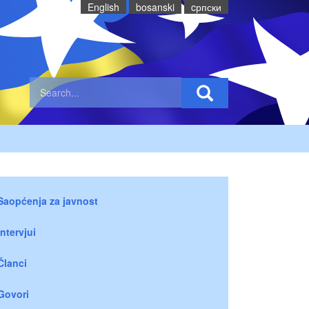
English
bosanski
cрпски
Saopćenja za javnost
Intervjui
Članci
Govori