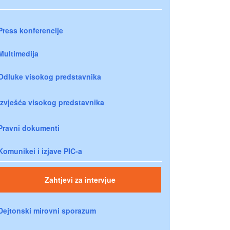
Press konferencije
Multimedija
Odluke visokog predstavnika
Izvješća visokog predstavnika
Pravni dokumenti
Komunikei i izjave PIC-a
Zahtjevi za intervjue
Dejtonski mirovni sporazum