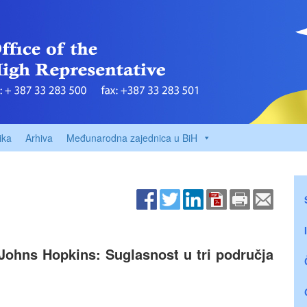
ika
Arhiva
Međunarodna zajednica u BiH
 Johns Hopkins: Suglasnost u tri područja