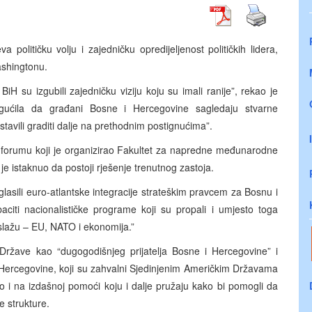
političku volju i zajedničku opredijeljenost političkih lidera,
Washingtonu.
u BiH su izgubili zajedničku viziju koju su imali ranije”, rekao je
mogućila da građani Bosne i Hercegovine sagledaju stvarne
stavili graditi dalje na prethodnim postignućima”.
a forumu koji je organizirao Fakultet za napredne međunarodne
 je istaknuo da postoji rješenje trenutnog zastoja.
roglasili euro-atlantske integracije strateškim pravcem za Bosnu i
baciti nacionalističke programe koji su propali i umjesto toga
 slažu – EU, NATO i ekonomija.”
 Države kao “dugogodišnjeg prijatelja Bosne i Hercegovine” i
i Hercegovine, koji su zahvalni Sjedinjenim Američkim Državama
 i na izdašnoj pomoći koju i dalje pružaju kako bi pomogli da
e strukture.