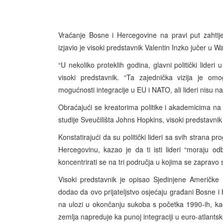
Vraćanje Bosne i Hercegovine na pravi put zahtijeva 
izjavio je visoki predstavnik Valentin Inzko jučer u 
“U nekoliko proteklih godina, glavni politički lideri 
visoki predstavnik. “Ta zajednička vizija je o
mogućnosti integracije u EU i NATO, ali lideri nisu na
Obraćajući se kreatorima politike i akademicima n
studije Sveučilišta Johns Hopkins, visoki predstavnik
Konstatirajući da su politički lideri sa svih strana p
Hercegovinu, kazao je da ti isti lideri “moraju od
koncentrirati se na tri područja u kojima se zapravo
Visoki predstavnik je opisao Sjedinjene Američke
dodao da ovo prijateljstvo osjećaju građani Bosne 
na ulozi u okončanju sukoba s početka 1990-ih, kao
zemlja napreduje ka punoj integraciji u euro-atlantsk