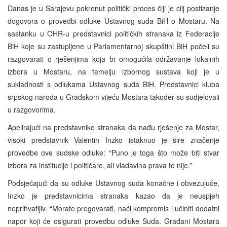
Danas je u Sarajevu pokrenut politički proces čiji je cilj postizanje
dogovora o provedbi odluke Ustavnog suda BiH o Mostaru. Na
sastanku u OHR-u predstavnici političkih stranaka iz Federacije
BiH koje su zastupljene u Parlamentarnoj skupštini BiH počeli su
razgovarati o rješenjima koja bi omogućila održavanje lokalnih
izbora u Mostaru, na temelju izbornog sustava koji je u
sukladnosti s odlukama Ustavnog suda BiH. Predstavnici kluba
srpskog naroda u Gradskom vijeću Mostara također su sudjelovali
u razgovorima.
Apelirajući na predstavnike stranaka da nađu rješenje za Mostar,
visoki predstavnik Valentin Inzko istaknuo je šire značenje
provedbe ove sudske odluke: “Puno je toga što može biti stvar
izbora za institucije i političare, ali vladavina prava to nije.”
Podsjećajući da su odluke Ustavnog suda konačne i obvezujuće,
Inzko je predstavnicima stranaka kazao da je neuspjeh
neprihvatljiv. “Morate pregovarati, naći kompromis i učiniti dodatni
napor koji će osigurati provedbu odluke Suda. Građani Mostara