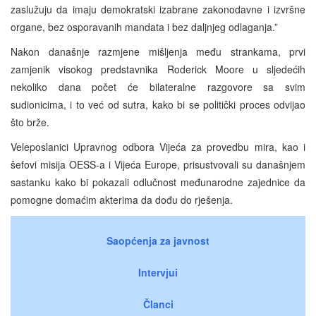
zaslužuju da imaju demokratski izabrane zakonodavne i izvršne
organe, bez osporavanih mandata i bez daljnjeg odlaganja.”
Nakon današnje razmjene mišljenja među strankama, prvi
zamjenik visokog predstavnika Roderick Moore u sljedećih
nekoliko dana počet će bilateralne razgovore sa svim
sudionicima, i to već od sutra, kako bi se politički proces odvijao
što brže.
Veleposlanici Upravnog odbora Vijeća za provedbu mira, kao i
šefovi misija OESS-a i Vijeća Europe, prisustvovali su današnjem
sastanku kako bi pokazali odlučnost međunarodne zajednice da
pomogne domaćim akterima da dođu do rješenja.
Saopćenja za javnost
Intervjui
Članci