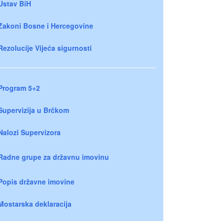
Ustav BiH
Zakoni Bosne i Hercegovine
Rezolucije Vijeća sigurnosti
Program 5+2
Supervizija u Brčkom
Nalozi Supervizora
Radne grupe za državnu imovinu
Popis državne imovine
Mostarska deklaracija