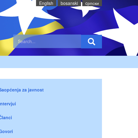
English
bosanski
cрпски
Saopćenja za javnost
Intervjui
Članci
Govori