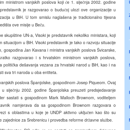
m ministrom vanjskih poslova koji
e 1. sije
nja 2002. godine
ć
č
 predstavnik je razgovarao o budu
oj ulozi ove organizacije u
ć
zacija u BiH. U tom smislu naglašena je tradicionalno tijesna
edišta ove misije u Be
u.
č
ne skupštine UN-a, Visoki je predstavnik nekoliko ministara, koji
 situacijom u BiH. Visoki predstavnik je tako o razvoju situacije
, gospodina Jan Kavana i ministra vanjskih poslova Švicarske,
ratko razgovarao i s hrvatskim ministrom vanjskih poslova,
 politi
ka dešavanja vezana za hrvatski narod u BiH, kao i na
č
i sva tri naroda u oba entiteta.
 vanjskih poslova Španjolske, gospodinom Josep Piqueom. Ovaj
 u sije
nju 2002. godine Španjolska preuzeti predsjedavanje
č
er sastati s gospodinom Mark Malloch Brownom, voditeljem
đ
stavnik namjerava da sa gospodinom Brownom razgovara o
zi s oblastima u koje je UNDP aktivno uklju
en kao što su
č
 zajednice za Srebrenicu i provedba reforme dr
avne slu
be.
ž
ž