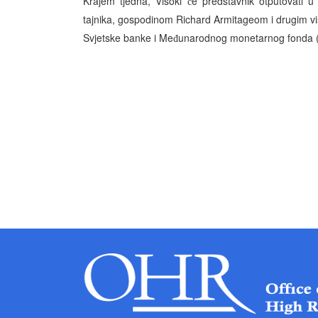
Krajem tjedna, Visoki
e predstavnik otputovati
ć
tajnika, gospodinom Richard Armitageom i drugim v
Svjetske banke i Me
unarodnog monetarnog fonda 
đ