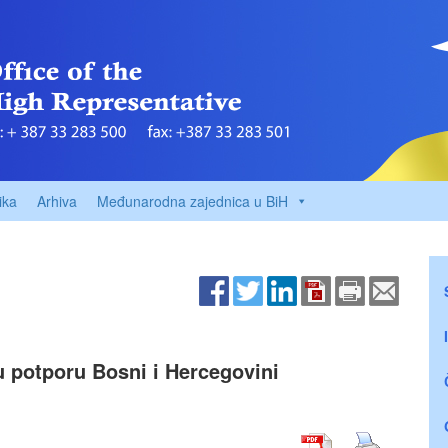
ika
Arhiva
Međunarodna zajednica u BiH
ju potporu Bosni i Hercegovini