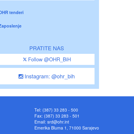
OHR tenderi
Zaposlenje
PRATITE NAS
Follow @OHR_BiH
Instagram: @ohr_bih
Tel: (387) 33 283 - 500
Fax: (387) 33 283 - 501
Email:
srd@ohr.int
Emerika Bluma 1, 71000 Sarajevo