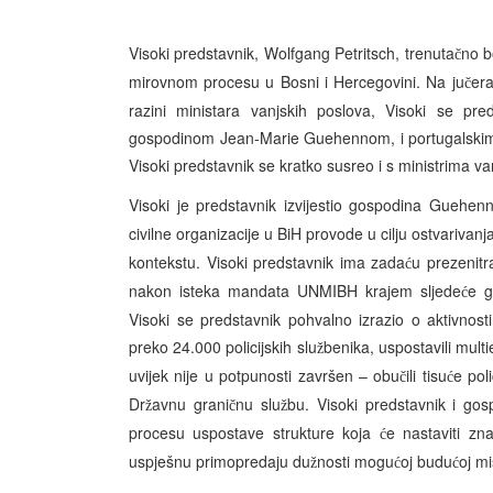
Visoki predstavnik, Wolfgang Petritsch, trenuta
no b
č
mirovnom procesu u Bosni i Hercegovini. Na ju
era
č
razini ministara vanjskih poslova, Visoki se pr
gospodinom Jean-Marie Guehennom, i portugalskim
Visoki predstavnik se kratko susreo i s ministrima v
Visoki je predstavnik izvijestio gospodina Guehen
civilne organizacije u BiH provode u cilju ostvarivan
kontekstu. Visoki predstavnik ima zada
u prezenitr
ć
nakon isteka mandata UNMIBH krajem sljede
e g
ć
Visoki se predstavnik pohvalno izrazio o aktivnosti
preko 24.000 policijskih slu
benika, uspostavili multi
ž
uvijek nije u potpunosti završen – obu
ili tisu
e pol
č
ć
Dr
avnu grani
nu slu
bu. Visoki predstavnik i go
ž
č
ž
procesu uspostave strukture koja
e nastaviti zn
ć
uspješnu primopredaju du
nosti mogu
oj budu
oj mis
ž
ć
ć