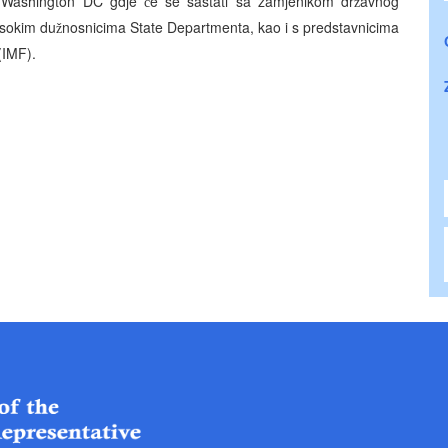
 u Washington DC gdje
e se sastati sa zamjenikom dr
avnog
ć
ž
isokim du
nosnicima State Departmenta, kao i s predstavnicima
ž
(IMF).