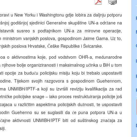
oravi u New Yorku i Washingtonu gdje lobira za daljnju potporu
šnjoj godišnjoj sjedinici Generalne skupštine UN-a odr
ane na
ž
edstavnik susreo s podtajnikom UN-a za mirovne operacije,
 ministrom vanjskih poslova, gospodinom Jaime Gama. Uz to,
anjskih poslova Hrvatske,
eške Republike i Švicarske.
Č
noa o aktivnostima koje, pod vo
stvom OHR-a, me
unarodne
đ
đ
ja njihove bolje organiziranosti i maksimalnog u
inka u BiH u tom
č
ati opcije za budu
u policijsku misiju koju bi trebalo uspostaviti
ć
odine. Tijekom svojih razgovora s gospodinom Guehennom,
ma UNMIBH/IPTF-a koji su izvršili reviziju kvalifikacija za rad
etni
ke policijske snage – iako proces restruktuiranja policije još
č
icajaca u razli
itim aspektima policijskih du
nosti, te uspostavili
č
ž
spodin Guehenno su se suglasili da
e puna potpora UN-a u
ć
a
ajne aktivnosti UNMIBH/IPTF biti od suštinskog zna
aja za
č
č
iji.