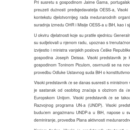
Pri susretu s gospodinom Jaime Gama, portugalski
preuzeti du
nosti predsjedavatelja OESS-a, Visoki
ž
kontekstu djelotvornijeg rada me
unarodnih organi
đ
suradnja izme
u OHR i Misije OESS-a u BiH, kao i sj
đ
U okviru djelatnosti koje su pratile sjednicu General
su sudjelovali u njenom radu, upoznao s trenuta
nom
č
izvijestio i ministra vanjskih poslova
eške Republike
Č
gospodina Joseph Deissa. Visoki predstavnik je k
gospodinom Toninom Piculom, osvrnuvši se na nova
provedbu Odluke Ustavnog suda BiH o konstitutivnost
Visoki predstavnik
e se danas susresti s ministrom
ć
je sastanak od osobitog zna
aja s obzirom da
e
č
ć
Europskom Unijom. Visoki predstavnik
e se tako
ć
Razvojnog programa UN-a (UNDP). Visoki pred
budu
em anga
manu UNDP-a u BiH, napose u sve
ć
ž
deminiranje, provedba Plana aktivnosti me
unarodne
đ