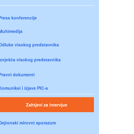
Press konferencije
Multimedija
Odluke visokog predstavnika
Izvješća visokog predstavnika
Pravni dokumenti
Komunikei i izjave PIC-a
Zahtjevi za intervjue
Dejtonski mirovni sporazum