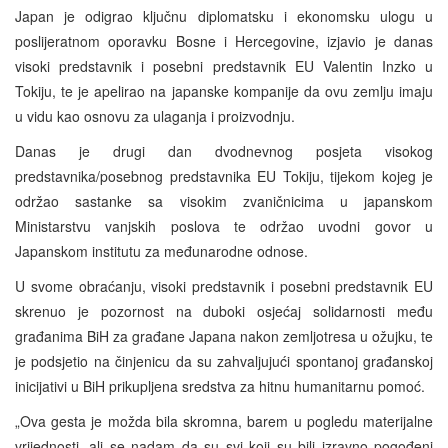
Japan je odigrao ključnu diplomatsku i ekonomsku ulogu u
poslijeratnom oporavku Bosne i Hercegovine, izjavio je danas
visoki predstavnik i posebni predstavnik EU Valentin Inzko u
Tokiju, te je apelirao na japanske kompanije da ovu zemlju imaju
u vidu kao osnovu za ulaganja i proizvodnju.
Danas je drugi dan dvodnevnog posjeta visokog
predstavnika/posebnog predstavnika EU Tokiju, tijekom kojeg je
održao sastanke sa visokim zvaničnicima u japanskom
Ministarstvu vanjskih poslova te održao uvodni govor u
Japanskom institutu za međunarodne odnose.
U svome obraćanju, visoki predstavnik i posebni predstavnik EU
skrenuo je pozornost na duboki osjećaj solidarnosti među
građanima BiH za građane Japana nakon zemljotresa u ožujku, te
je podsjetio na činjenicu da su zahvaljujući spontanoj građanskoj
inicijativi u BiH prikupljena sredstva za hitnu humanitarnu pomoć.
„Ova gesta je možda bila skromna, barem u pogledu materijalne
vrijednosti, ali se nadam da su svi koji su bili izravno pogođeni