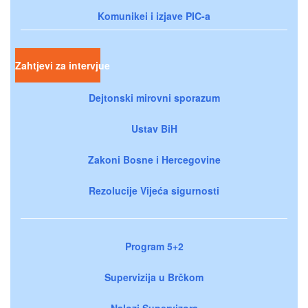
Komunikei i izjave PIC-a
Zahtjevi za intervjue
Dejtonski mirovni sporazum
Ustav BiH
Zakoni Bosne i Hercegovine
Rezolucije Vijeća sigurnosti
Program 5+2
Supervizija u Brčkom
Nalozi Supervizora