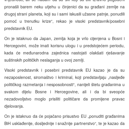
pronašli barem neku utjehu u činjenici da su građani zemlje na
drugoj strani planeta, koji su i sami iskusili užasne patnje, ponudili
pomoć u trenutku krize“, rekao je visoki predstavnik/posebni
predstavnik EU.
On je istaknuo da Japan, zemlja koja je vrlo cijenjena u Bosni i
Hercegovini, može imati korisnu ulogu i u predstojećem periodu,
kada će međunarodna zajednica nastojati olakšati rješavanje
suštinskih političkih neslaganja u ovoj zemlji.
Visoki predstavnik i posebni predstavnik EU kazao je da su
nezaposlenost, siromaštvo i kriminal, koji predstavljaju „nasljeđe
političkog razmetanja i nesposobnosti“, nanijeli štetu građanima u
svakom dijelu Bosne i Hercegovine, ali i da bi sveopće
nezadovoljstvo moglo prisiliti političare da promijene pravac
djelovanja.
On je istaknuo da će pojačano prisustvo EU „ponuditi građanima
BiH usklađenije, dosljednije i snažnije partnerstvo“, te je kazao da