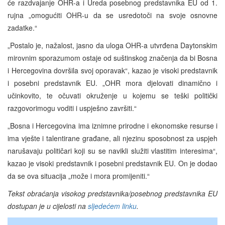
će razdvajanje OHR-a i Ureda posebnog predstavnika EU od 1.
rujna „omogućiti OHR-u da se usredotoči na svoje osnovne
zadatke.“
„Postalo je, nažalost, jasno da uloga OHR-a utvrđena Daytonskim
mirovnim sporazumom ostaje od suštinskog značenja da bi Bosna
i Hercegovina dovršila svoj oporavak“, kazao je visoki predstavnik
i posebni predstavnik EU. „OHR mora djelovati dinamično i
učinkovito, te očuvati okruženje u kojemu se teški politički
razgovorimogu voditi i uspješno završiti.“
„Bosna i Hercegovina ima iznimne prirodne i ekonomske resurse i
ima vješte i talentirane građane, ali njezinu sposobnost za uspjeh
narušavaju političari koji su se navikli služiti vlastitim interesima“,
kazao je visoki predstavnik i posebni predstavnik EU. On je dodao
da se ova situacija „može i mora promijeniti.“
Tekst obraćanja visokog predstavnika/posebnog predstavnika EU
dostupan je u c
i
jelosti na
sljedećem linku
.