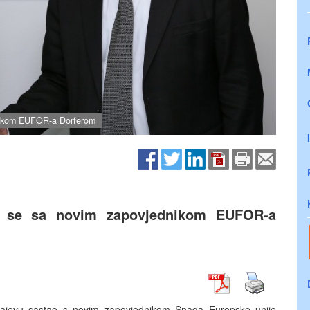
dnikom EUFOR-a Dorferom
ao se sa novim zapovjednikom EUFOR-a
arajevu sastao s novim zapovjednikom Snaga Europske unije