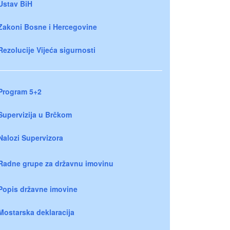
Ustav BiH
Zakoni Bosne i Hercegovine
Rezolucije Vijeća sigurnosti
Program 5+2
Supervizija u Brčkom
Nalozi Supervizora
Radne grupe za državnu imovinu
Popis državne imovine
Mostarska deklaracija