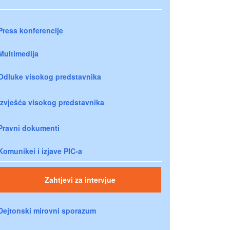
Press konferencije
Multimedija
Odluke visokog predstavnika
Izvješća visokog predstavnika
Pravni dokumenti
Komunikei i izjave PIC-a
Zahtjevi za intervjue
Dejtonski mirovni sporazum