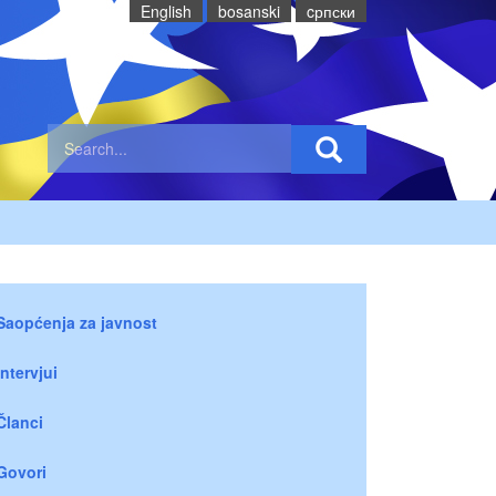
English
bosanski
cрпски
Saopćenja za javnost
Intervjui
Članci
Govori