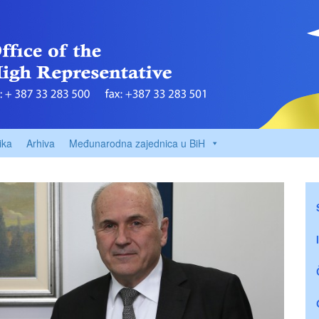
ika
Arhiva
Međunarodna zajednica u BiH