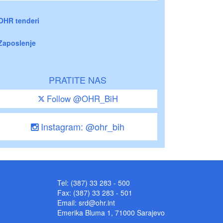
OHR tenderi
Zaposlenje
PRATITE NAS
Follow @OHR_BiH
Instagram: @ohr_bih
Tel: (387) 33 283 - 500
Fax: (387) 33 283 - 501
Email:
srd@ohr.int
Emerika Bluma 1, 71000 Sarajevo