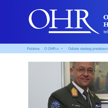
Početna
O OHR-u
Odluke visokog predstavn