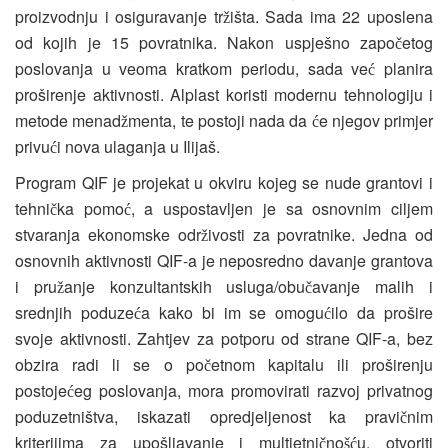
proizvodnju i osiguravanje tr
išta. Sada ima 22 uposlena
ž
od kojih je 15 povratnika. Nakon uspješno zapo
etog
č
poslovanja u veoma kratkom periodu, sada ve
planira
ć
proširenje aktivnosti. Alplast koristi modernu tehnologiju i
metode menad
menta, te postoji nada da
e njegov primjer
ž
ć
privu
i nova ulaganja u Ilijaš.
ć
Program QIF je projekat u okviru kojeg se nude grantovi i
tehni
ka pomo
, a uspostavljen je sa osnovnim ciljem
č
ć
stvaranja ekonomske odr
ivosti za povratnike. Jedna od
ž
osnovnih aktivnosti QIF-a je neposredno davanje grantova
i pru
anje konzultantskih usluga/obu
avanje malih i
ž
č
srednjih poduze
a kako bi im se omogu
ilo da prošire
ć
ć
svoje aktivnosti. Zahtjev za potporu od strane QIF-a, bez
obzira radi li se o po
etnom kapitalu ili proširenju
č
postoje
eg poslovanja, mora promovirati razvoj privatnog
ć
poduzetništva, iskazati opredjeljenost ka pravi
nim
č
kriterijima za upošljavanje i multietni
no
u, otvoriti
č
šć