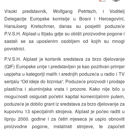
Visoki predstavnik, Wolfgang Petritsch, i Voditelj
Delegacije Europske komisije u Bosni i Hercegovini,
HansJoerg Kretschmer, danas su posjetili poduze
e
ć
P.V.S.H. Alplast u Ilijašu gdje su obišli proizvodne pogone i
sastali se sa uposlenim osobljem od kojih su mnogi
povratnici.
P.V.S.H. Alplast je korisnik sredstava za brzo djelovanje
(QIF) Europske unije i predstavljen je kao pozitivan primjer
uspjeha u kategoriji malih i srednjih poduze
a u radio i TV
ć
serijalu “Od ideje do biznisa”. Poduze
e proizvodi i prodaje
ć
plasti
na i aluminijska vrata i prozore. Kako nije bilo u
č
mogu
nosti osigurati po
etni kapital komercijalnim putem,
ć
č
poduze
e je dobilo grant iz sredstava za brzo djelovanje za
ć
kupovinu 13 specijalnih strojeva. Alplast je po
eo raditi u
č
lipnju 2000. godine i za
etiri mjeseca je uspio obnoviti
č
proizvodne pogone, instalirati strojeve, te zapo
eti
č