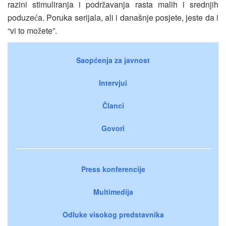
razini stimuliranja i podr
avanja rasta malih i srednjih
ž
poduze
a. Poruka serijala, ali i današnje posjete, jeste da i
ć
“vi to mo
ete”.
ž
Saopćenja za javnost
Intervjui
Članci
Govori
Press konferencije
Multimedija
Odluke visokog predstavnika