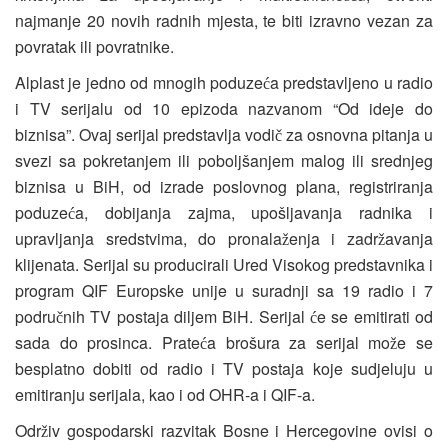
najmanje 20 novih radnih mjesta, te biti izravno vezan za
povratak ili povratnike.
Alplast je jedno od mnogih poduze
a predstavljeno u radio
ć
i TV serijalu od 10 epizoda nazvanom “Od ideje do
biznisa”. Ovaj serijal predstavlja vodi
za osnovna pitanja u
č
svezi sa pokretanjem ili poboljšanjem malog ili srednjeg
biznisa u BiH, od izrade poslovnog plana, registriranja
poduze
a, dobijanja zajma, upošljavanja radnika i
ć
upravljanja sredstvima, do pronala
enja i zadr
avanja
ž
ž
klijenata. Serijal su producirali Ured Visokog predstavnika i
program QIF Europske unije u suradnji sa 19 radio i 7
podru
nih TV postaja diljem BiH. Serijal
e se emitirati od
č
ć
sada do prosinca. Prate
a brošura za serijal mo
e se
ć
ž
besplatno dobiti od radio i TV postaja koje sudjeluju u
emitiranju serijala, kao i od OHR-a i QIF-a.
Odr
iv gospodarski razvitak Bosne i Hercegovine ovisi o
ž