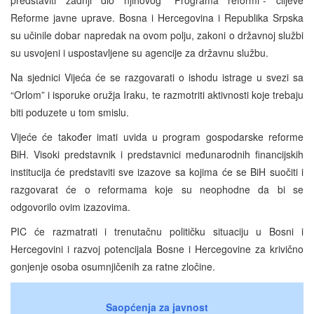
Reforme javne uprave. Bosna i Hercegovina i Republika Srpska
su učinile dobar napredak na ovom polju, zakoni o državnoj službi
su usvojeni i uspostavljene su agencije za državnu službu.
Na sjednici Vijeća će se razgovarati o ishodu istrage u svezi sa
“Orlom” i isporuke oružja Iraku, te razmotriti aktivnosti koje trebaju
biti poduzete u tom smislu.
Vijeće će također imati uvida u program gospodarske reforme
BiH. Visoki predstavnik i predstavnici međunarodnih financijskih
institucija će predstaviti sve izazove sa kojima će se BiH suočiti i
razgovarat će o reformama koje su neophodne da bi se
odgovorilo ovim izazovima.
PIC će razmatrati i trenutačnu političku situaciju u Bosni i
Hercegovini i razvoj potencijala Bosne i Hercegovine za krivično
gonjenje osoba osumnjičenih za ratne zločine.
Saopćenja za javnost