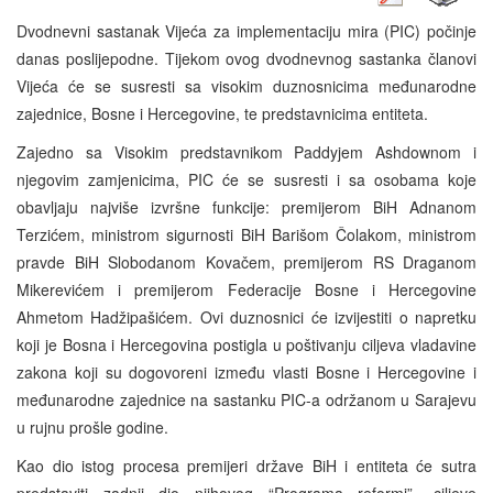
Dvodnevni sastanak Vijeća za implementaciju mira (PIC) počinje
danas poslijepodne. Tijekom ovog dvodnevnog sastanka članovi
Vijeća će se susresti sa visokim duznosnicima međunarodne
zajednice, Bosne i Hercegovine, te predstavnicima entiteta.
Zajedno sa Visokim predstavnikom Paddyjem Ashdownom i
njegovim zamjenicima, PIC će se susresti i sa osobama koje
obavljaju najviše izvršne funkcije: premijerom BiH Adnanom
Terzićem, ministrom sigurnosti BiH Barišom Čolakom, ministrom
pravde BiH Slobodanom Kovačem, premijerom RS Draganom
Mikerevićem i premijerom Federacije Bosne i Hercegovine
Ahmetom Hadžipašićem. Ovi duznosnici će izvijestiti o napretku
koji je Bosna i Hercegovina postigla u poštivanju ciljeva vladavine
zakona koji su dogovoreni između vlasti Bosne i Hercegovine i
međunarodne zajednice na sastanku PIC-a održanom u Sarajevu
u rujnu prošle godine.
Kao dio istog procesa premijeri države BiH i entiteta će sutra
predstaviti zadnji dio njihovog “Programa reformi”- ciljeve