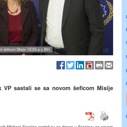
vom šeficom Misije OESS-a u BiH
ik VP sastali se sa novom šeficom Misije
mjenik Michael Scanlan sastali su se danas u Sarajevu sa novom