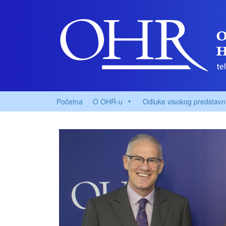
Početna
O OHR-u
Odluke visokog predstavn