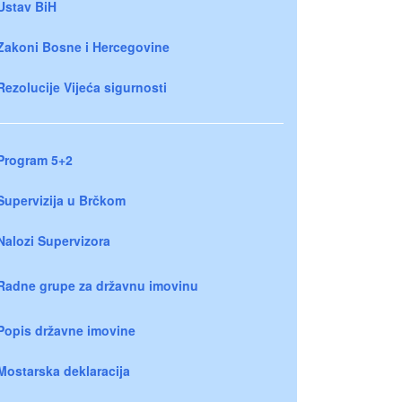
Ustav BiH
Zakoni Bosne i Hercegovine
Rezolucije Vijeća sigurnosti
Program 5+2
Supervizija u Brčkom
Nalozi Supervizora
Radne grupe za državnu imovinu
Popis državne imovine
Mostarska deklaracija