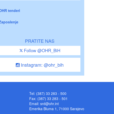
OHR tenderi
Zaposlenje
PRATITE NAS
Follow @OHR_BiH
Instagram: @ohr_bih
Tel: (387) 33 283 - 500
Fax: (387) 33 283 - 501
Email:
srd@ohr.int
Emerika Bluma 1, 71000 Sarajevo