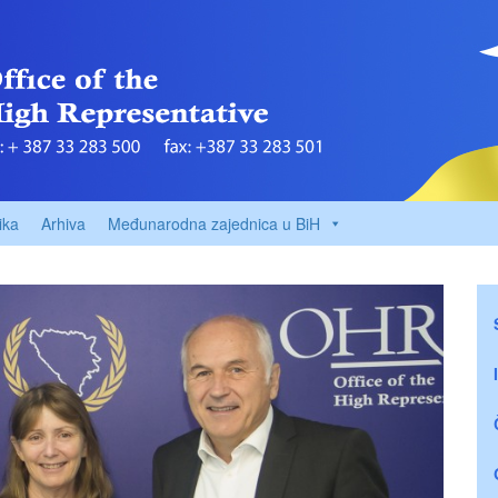
ika
Arhiva
Međunarodna zajednica u BiH