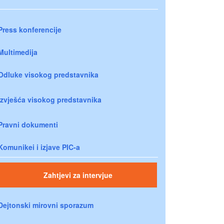
Press konferencije
Multimedija
Odluke visokog predstavnika
Izvješća visokog predstavnika
Pravni dokumenti
Komunikei i izjave PIC-a
Zahtjevi za intervjue
Dejtonski mirovni sporazum