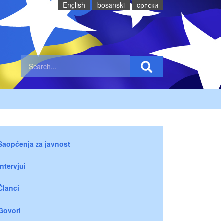
English
bosanski
cрпски
Saopćenja za javnost
Intervjui
Članci
Govori