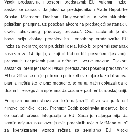
Visoki predstavnik i posebni predstavnik EU, Valentin Inzko,
sastao se danas u Banjaluci sa predsjednikom Vlade Republike
Srpske, Miloradom Dodikom. Razgovarali su o svim aktualnim
političkim pitanjima, uz poseban akcent na predstojeći sastanak u
okviru takozvanog “prudskog procesa”. Ovaj sastanak je dio
konzultacija visokog predstavnika i posebnog predstavnika EU
Inzka sa svom trojicom prudskih lidera, kako bi pripremili sastanak
zakazan za 14. lipnja, a koji bi trebao biti posvećen rješavanju
preostalih neriješenih pitanja državne i vojne imovine. Tijekom
sastanka, premijer Dodik i visoki predstavnik i posebni predstavnik
EU složili su se da je potrebno poduzeti sve mjere kako bi se ova
pitanja riješila što je prije mogućno, te na taj način dokazali da je
Bosna i Hercegovina spremna da postane partner Europskoj uniji.
Europska budućnost ove zemlje je najvažniji cilj za sve građane i
njihove političke lidere. Premijer Dodik pozdravlja inicijative koje
će ubrzati proces integracija u EU. Sada je najurgentnije da
zemlja osigura ispunjavanje svih preostalih uvjeta iz “Mape puta”
za liberaliziranje viznog režima sa zemljama EU. Visoki