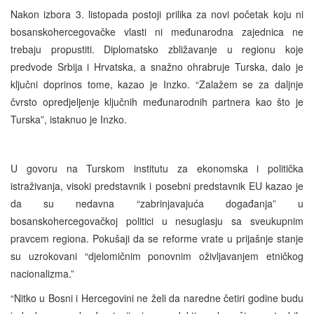
Nakon izbora 3. listopada postoji prilika za novi početak koju ni
bosanskohercegovačke vlasti ni međunarodna zajednica ne
trebaju propustiti. Diplomatsko zbližavanje u regionu koje
predvode Srbija i Hrvatska, a snažno ohrabruje Turska, dalo je
ključni doprinos tome, kazao je Inzko. “Zalažem se za daljnje
čvrsto opredjeljenje ključnih međunarodnih partnera kao što je
Turska”, istaknuo je Inzko.
U govoru na Turskom institutu za ekonomska i politička
istraživanja, visoki predstavnik i posebni predstavnik EU kazao je
da su nedavna “zabrinjavajuća događanja” u
bosanskohercegovačkoj politici u nesuglasju sa sveukupnim
pravcem regiona. Pokušaji da se reforme vrate u prijašnje stanje
su uzrokovani “djelomičnim ponovnim oživljavanjem etničkog
nacionalizma.”
“Nitko u Bosni i Hercegovini ne želi da naredne četiri godine budu