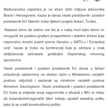
Međunarodna zajednica je na strani četiri milijuna stanovnika
Bosne i Hercegovine, kazao je danas visoki predstavnik i posebni
predstavnik EU Valentin Inzko tijekom posjeta Ankari, Turska.
“Nastavit ćemo da radimo sve što je u našoj moći kako bismo im
omogućili da postanu građani prosperitetne i stabilne države koja
nepovratno korača putem prema članstvu u NATO-u i Europskoj
uniji”, kazao je Inzko na konferenciji koja je održana u znak
obilježavanja petnaeste godišnjice Daytonskog mirovnog
sporazuma.
Visoki predstavnik i posebni predstavnik EU danas u Ankari
prisustvuje sastancima na visokoj razini u Ministarstvu vanjskih
poslova, uključivši i sastanak sa ministrom vanjskih poslova
Ahmetom Davutogluom. Visoki predstavnik i posebni predstavnik
EU Inzko je izvijestio svoje sagovornike o situaciji u BiH, te rekao
da bosanskohercegovački lideri trebaju zgrabiti sadašnju priliku
kako bi se vratili konstruktivnoj politici.