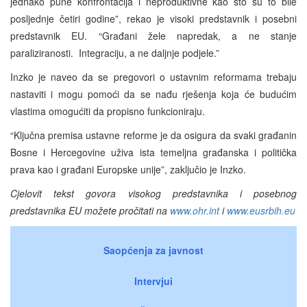
jednako pune konfrontacija i neproduktivne kao što su to bile
posljednje četiri godine”, rekao je visoki predstavnik i posebni
predstavnik EU. “Građani žele napredak, a ne stanje
paraliziranosti. Integraciju, a ne daljnje podjele.”
Inzko je naveo da se pregovori o ustavnim reformama trebaju
nastaviti i mogu pomoći da se nađu rješenja koja će budućim
vlastima omogućiti da propisno funkcioniraju.
“Ključna premisa ustavne reforme je da osigura da svaki građanin
Bosne i Hercegovine uživa ista temeljna građanska i politička
prava kao i građani Europske unije”, zaključio je Inzko.
Cjelovit tekst govora visokog predstavnika i posebnog
predstavnika EU možete pročitati na
www.ohr.int
i
www.eusrbih.eu
Saopćenja za javnost
Intervjui