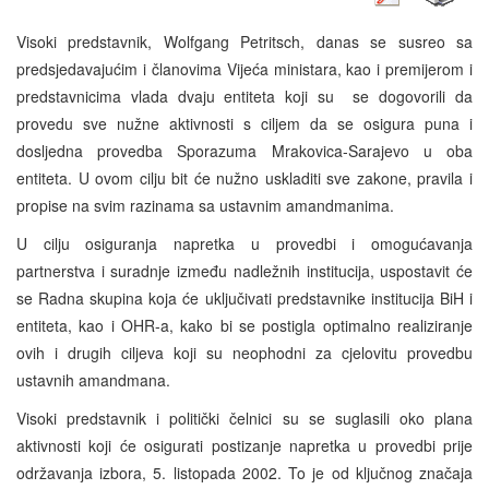
Visoki predstavnik, Wolfgang Petritsch, danas se susreo sa
predsjedavajućim i članovima Vijeća ministara, kao i premijerom i
predstavnicima vlada dvaju entiteta koji su se dogovorili da
provedu sve nužne aktivnosti s ciljem da se osigura puna i
dosljedna provedba Sporazuma Mrakovica-Sarajevo u oba
entiteta. U ovom cilju bit će nužno uskladiti sve zakone, pravila i
propise na svim razinama sa ustavnim amandmanima.
U cilju osiguranja napretka u provedbi i omogućavanja
partnerstva i suradnje između nadležnih institucija, uspostavit će
se Radna skupina koja će uključivati predstavnike institucija BiH i
entiteta, kao i OHR-a, kako bi se postigla optimalno realiziranje
ovih i drugih ciljeva koji su neophodni za cjelovitu provedbu
ustavnih amandmana.
Visoki predstavnik i politički čelnici su se suglasili oko plana
aktivnosti koji će osigurati postizanje napretka u provedbi prije
održavanja izbora, 5. listopada 2002. To je od ključnog značaja