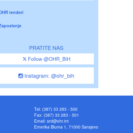
OHR tenderi
Zaposlenje
PRATITE NAS
Follow @OHR_BiH
Instagram: @ohr_bih
Tel: (387) 33 283 - 500
Fax: (387) 33 283 - 501
Email:
srd@ohr.int
Emerika Bluma 1, 71000 Sarajevo