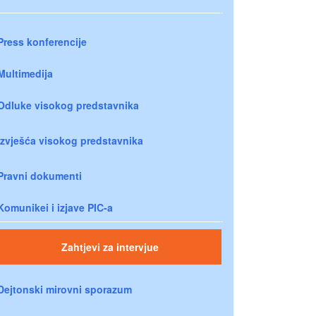
Press konferencije
Multimedija
Odluke visokog predstavnika
Izvješća visokog predstavnika
Pravni dokumenti
Komunikei i izjave PIC-a
Zahtjevi za intervjue
Dejtonski mirovni sporazum