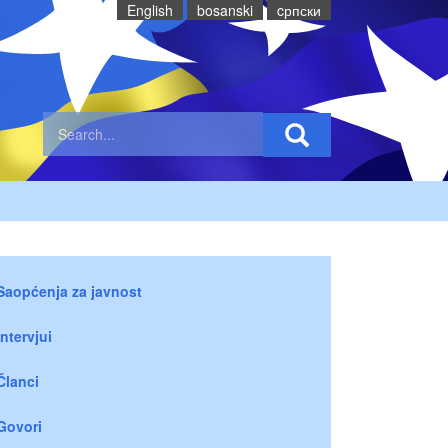
English
bosanski
cрпски
Saopćenja za javnost
Intervjui
Članci
Govori