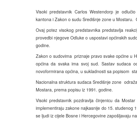
Visoki predstavnik Carlos Westendorp je odluč
kantona i Zakon o sudu Središnje zone u Mostaru. 
Ovaj potez visokog predstavnika predstavlja reak
provedbi njegove Odluke o uspostavi općinskih su
godine.
Zakon o sudovima priznaje pravo svake općine u H
općina da svaka ima svoj sud. Sastav sudaca odraž
novoformirana općina, u sukladnosti sa popisom sta
Nacionalna struktura sudaca Središnje zone odraža
Mostara, prema popisu iz 1991. godine.
Visoki predstavnik pozdravlja činjenicu da Mosta
implementiraju zakone najkasnije do 15. studenog 1
se ljudi iz cijele Bosne i Hercegovine zapošljavaju 