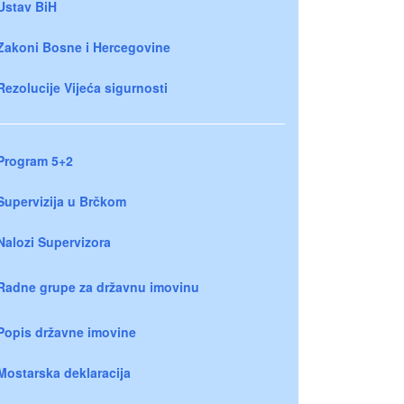
Ustav BiH
Zakoni Bosne i Hercegovine
Rezolucije Vijeća sigurnosti
Program 5+2
Supervizija u Brčkom
Nalozi Supervizora
Radne grupe za državnu imovinu
Popis državne imovine
Mostarska deklaracija