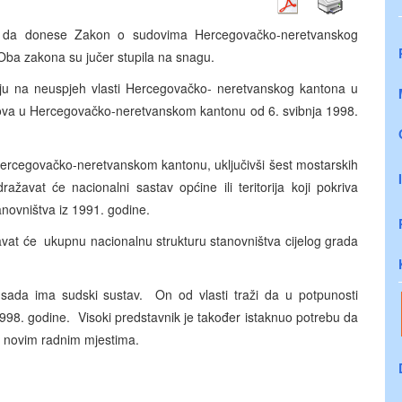
io da donese Zakon o sudovima Hercegovačko-neretvanskog
Oba zakona su jučer stupila na snagu.
ciju na neuspjeh vlasti Hercegovačko- neretvanskog kantona u
dova u Hercegovačko-neretvanskom kantonu od 6. svibnja 1998.
ercegovačko-neretvanskom kantonu, uključivši šest mostarskih
avat će nacionalni sastav općine ili teritorija koji pokriva
novništva iz 1991. godine.
vat će ukupnu nacionalnu strukturu stanovništva cijelog grada
r sada ima sudski sustav. On od vlasti traži da u potpunosti
998. godine. Visoki predstavnik je također istaknuo potrebu da
na novim radnim mjestima.