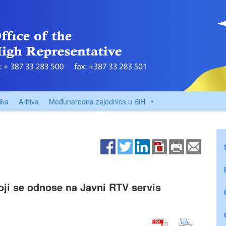
ika
Arhiva
Međunarodna zajednica u BiH
oji se odnose na Javni RTV servis