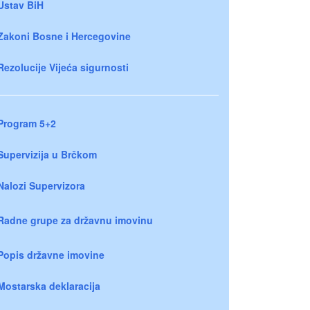
Ustav BiH
Zakoni Bosne i Hercegovine
Rezolucije Vijeća sigurnosti
Program 5+2
Supervizija u Brčkom
Nalozi Supervizora
Radne grupe za državnu imovinu
Popis državne imovine
Mostarska deklaracija