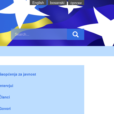
English
bosanski
cрпски
Saopćenja za javnost
Intervjui
Članci
Govori