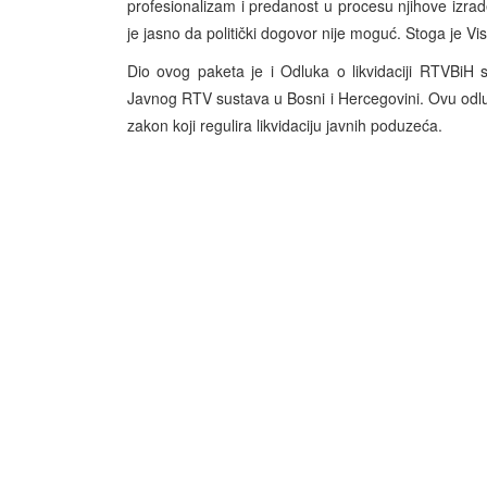
profesionalizam i predanost u procesu njihove izra
je jasno da politički dogovor nije moguć. Stoga je V
Dio ovog paketa je i Odluka o likvidaciji RTVBiH 
Javnog RTV sustava u Bosni i Hercegovini. Ovu odluku
zakon koji regulira likvidaciju javnih poduzeća.