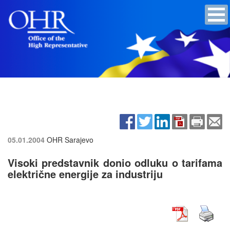
05.01.2004
OHR Sarajevo
Visoki predstavnik donio odluku o tarifama
električne energije za industriju