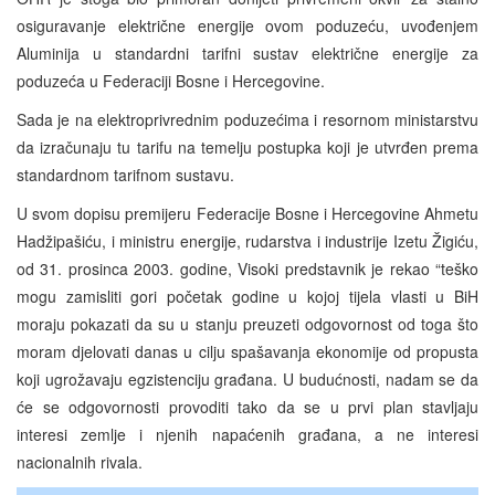
osiguravanje električne energije ovom poduzeću, uvođenjem
Aluminija u standardni tarifni sustav električne energije za
poduzeća u Federaciji Bosne i Hercegovine.
Sada je na elektroprivrednim poduzećima i resornom ministarstvu
da izračunaju tu tarifu na temelju postupka koji je utvrđen prema
standardnom tarifnom sustavu.
U svom dopisu premijeru Federacije Bosne i Hercegovine Ahmetu
Hadžipašiću, i ministru energije, rudarstva i industrije Izetu Žigiću,
od 31. prosinca 2003. godine, Visoki predstavnik je rekao “teško
mogu zamisliti gori početak godine u kojoj tijela vlasti u BiH
moraju pokazati da su u stanju preuzeti odgovornost od toga što
moram djelovati danas u cilju spašavanja ekonomije od propusta
koji ugrožavaju egzistenciju građana. U budućnosti, nadam se da
će se odgovornosti provoditi tako da se u prvi plan stavljaju
interesi zemlje i njenih napaćenih građana, a ne interesi
nacionalnih rivala.