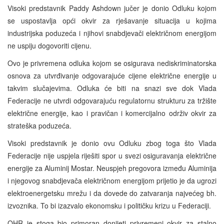
Visoki predstavnik Paddy Ashdown jučer je donio Odluku kojom
se uspostavlja opći okvir za rješavanje situacija u kojima
industrijska poduzeća i njihovi snabdjevači električnom energijom
ne uspiju dogovoriti cijenu.
Ovo je privremena odluka kojom se osigurava nediskriminatorska
osnova za utvrđivanje odgovarajuće cijene električne energije u
takvim slučajevima. Odluka će biti na snazi sve dok Vlada
Federacije ne utvrdi odgovarajuću regulatornu strukturu za tržište
električne energije, kao i pravičan i komercijalno održiv okvir za
strateška poduzeća.
Visoki predstavnik je donio ovu Odluku zbog toga što Vlada
Federacije nije uspjela riješiti spor u svezi osiguravanja električne
energije za Aluminij Mostar. Neuspjeh pregovora između Aluminija
i njegovog snabdjevača električnom energijom prijetio je da ugrozi
elektroenergetsku mrežu i da dovede do zatvaranja najvećeg bh.
izvoznika. To bi izazvalo ekonomsku i političku krizu u Federaciji.
OHR je stoga bio primoran donijeti privremeni okvir za stalno