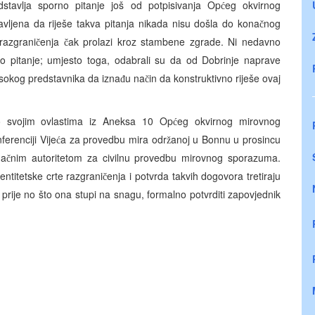
dstavlja sporno pitanje još od potpisivanja Op
eg okvirnog
ć
ljena da riješe takva pitanja nikada nisu došla do kona
nog
č
razgrani
enja
ak prolazi kroz stambene zgrade. Ni nedavno
č
č
i ovo pitanje; umjesto toga, odabrali su da od Dobrinje naprave
sokog predstavnika da izna
u na
in da konstruktivno riješe ovaj
đ
č
no svojim ovlastima iz Aneksa 10 Op
eg okvirnog mirovnog
ć
erenciji Vije
a za provedbu mira odr
anoj u Bonnu u prosincu
ć
ž
na
nim autoritetom za civilnu provedbu mirovnog sporazuma.
č
entitetske crte razgrani
enja i potvrda takvih dogovora tretiraju
č
 prije no što ona stupi na snagu, formalno potvrditi zapovjednik