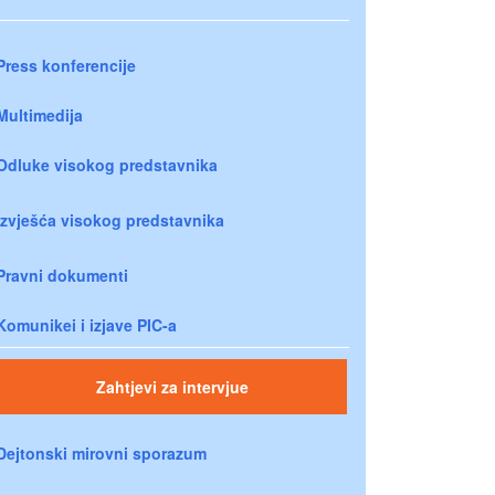
Press konferencije
Multimedija
Odluke visokog predstavnika
Izvješća visokog predstavnika
Pravni dokumenti
Komunikei i izjave PIC-a
Zahtjevi za intervjue
Dejtonski mirovni sporazum