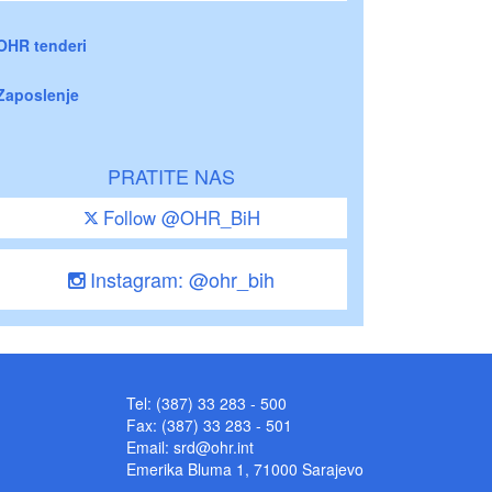
OHR tenderi
Zaposlenje
PRATITE NAS
Follow @OHR_BiH
Instagram: @ohr_bih
Tel: (387) 33 283 - 500
Fax: (387) 33 283 - 501
Email:
srd@ohr.int
Emerika Bluma 1, 71000 Sarajevo