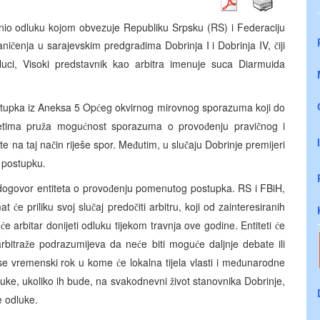
onio odluku kojom obvezuje Republiku Srpsku (RS) i Federaciju
ani
enja u sarajevskim predgra
ima Dobrinja I i Dobrinja IV,
iji
č
đ
č
dluci, Visoki predstavnik kao arbitra imenuje suca Diarmuida
tupka iz Aneksa 5 Op
eg okvirnog mirovnog sporazuma koji do
ć
etima pru
a mogu
nost sporazuma o provo
enju pravi
nog i
ž
ć
đ
č
 te na taj na
in riješe spor. Me
utim, u slu
aju Dobrinje premijeri
č
đ
č
m postupku.
dogovor entiteta o provo
enju pomenutog postupka. RS i FBiH,
đ
imat
e priliku svoj slu
aj predo
iti arbitru, koji od zainteresiranih
ć
č
č
a
e arbitar donijeti odluku tijekom travnja ove godine. Entiteti
e
ć
ć
rbitra
e podrazumijeva da ne
e biti mogu
e daljnje debate ili
ž
ć
ć
se vremenski rok u kome
e lokalna tijela vlasti i me
unarodne
ć
đ
dluke, ukoliko ih bude, na svakodnevni
ivot stanovnika Dobrinje,
ž
e odluke.