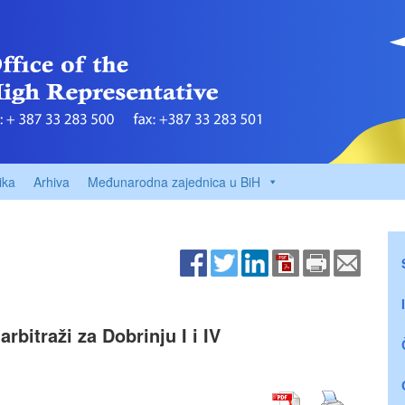
ika
Arhiva
Međunarodna zajednica u BiH
rbitraži za Dobrinju I i IV