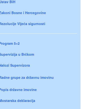
Ustav BiH
Zakoni Bosne i Hercegovine
Rezolucije Vijeća sigurnosti
Program 5+2
Supervizija u Brčkom
Nalozi Supervizora
Radne grupe za državnu imovinu
Popis državne imovine
Mostarska deklaracija