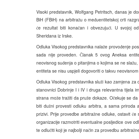
Visoki predstavnik, Wolfgang Petritsch, danas je d
BiH (FBiH) na arbitra
u o me
uentitetskoj crti razgr
ž
đ
e rezultat biti kona
an i obvezuju
i. U svojoj o
ć
č
ć
Sheridana iz Irske.
Odluka Visokog predstavnika nala
e provo
enje pos
ž
đ
sada nije proveden.
lanak 5 ovog Aneksa entit
Č
neovisnog su
enja o pitanjima o kojima se ne sla
u,
đ
ž
entiteta se nisu uspjeli dogovoriti o takvu neovisno
Odluka Visokog predstavnika slu
i kao zamjena za 
ž
stanovnici Dobrinje I i IV i druga relevantna tijela 
strana mo
e tra
iti da pru
e dokaze. O
ekuje se d
ž
ž
ž
č
biti du
ni provesti odluku arbitra, a sama priroda a
ž
prizivi. Prije provedbe arbitra
ne odluke, ostavit
e 
ž
ć
organizacije razmotriti eventualne posljedice ove o
te odlu
iti koji je najbolji na
in za provedbu arbitra
n
č
č
ž