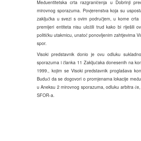
Me
uentitetska crta razgrani
enja u Dobrinji pre
đ
č
mirovnog sporazuma. Povjerenstva koja su uspostav
zaklju
ka u svezi s ovim podru
jem, u kome crta 
č
č
premijeri entiteta nisu ulo
ili trud kako bi riješil
ž
politi
ku utakmicu, unato
ponovljenim zahtjevima Vi
č
č
spor.
Visoki predstavnik donio je ovu odluku suklad
sporazuma i
lanka 11 Zaklju
aka donesenih na konf
č
č
1999., kojim se Visoki predstavnik proglašava ko
Budu
i da se dogovori o promjenama lokacije me
u
ć
đ
u Aneksu 2 mirovnog sporazuma, odluku arbitra
e,
ć
SFOR-a.