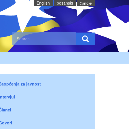
English
bosanski
cрпски
Saopćenja za javnost
Intervjui
Članci
Govori