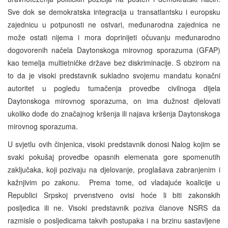
Sve dok se demokratska integracija u transatlantsku i europsku
zajednicu u potpunosti ne ostvari, međunarodna zajednica ne
može ostati nijema i mora doprinijeti očuvanju međunarodno
dogovorenih načela Daytonskoga mirovnog sporazuma (GFAP)
kao temelja multietničke države bez diskriminacije. S obzirom na
to da je visoki predstavnik sukladno svojemu mandatu konačni
autoritet u pogledu tumačenja provedbe civilnoga dijela
Daytonskoga mirovnog sporazuma, on ima dužnost djelovati
ukoliko dođe do značajnog kršenja ili najava kršenja Daytonskoga
mirovnog sporazuma.
U svjetlu ovih činjenica, visoki predstavnik donosi Nalog kojim se
svaki pokušaj provedbe opasnih elemenata gore spomenutih
zaključaka, koji pozivaju na djelovanje, proglašava zabranjenim i
kažnjivim po zakonu. Prema tome, od vladajuće koalicije u
Republici Srpskoj prvenstveno ovisi hoće li biti zakonskih
posljedica ili ne. Visoki predstavnik poziva članove NSRS da
razmisle o posljedicama takvih postupaka i na brzinu sastavljene