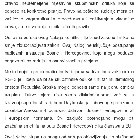
pravno neutemeljene mješavine skupštinskih odluka koje se
odnose na konkretno pitanje. Pravo na pošteno suđenje mora biti
zaštićeno zagarantiranim procedurama i poštivanjem vladavine
prava, a ne stvaranjem unilateralnih pravila.
Osnovna poruka ovog Naloga je: nitko nije iznad zakona i nitko ne
smije zlouporabljivati zakon. Ovaj Nalog ne isključuje postupanje
nadležnih institucija Bosne i Hercegovine, koje mogu poduzeti
odgovarajuće radnje na osnovi vlastite procjene.
Među brojnim problematičnim tvrdnjama sadržanim u zaključcima
NSRS je i ideja da bi se skupštinske odluke unutar multietničkog
entiteta Republika Srpska mogle odnositi samo na jednu etničku
skupinu. Takve mjere nisu samo diskriminatorne, već su u
izravnoj suprotnosti s duhom Daytonskoga mirovnog sporazuma,
posebice Aneksom 4, odnosno Ustavom Bosne i Hercegovine, ali
i europskim normama. Ovi zaključci potencijalno mogu biti
značajna smetnja na putu Bosne i Hercegovine ka članstvu u EU.
Ovaj Nalog stupa na snagu odmah po objavljivanju na službenoj