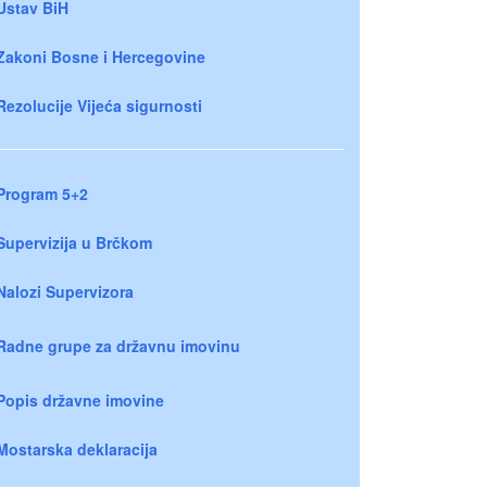
Ustav BiH
Zakoni Bosne i Hercegovine
Rezolucije Vijeća sigurnosti
Program 5+2
Supervizija u Brčkom
Nalozi Supervizora
Radne grupe za državnu imovinu
Popis državne imovine
Mostarska deklaracija