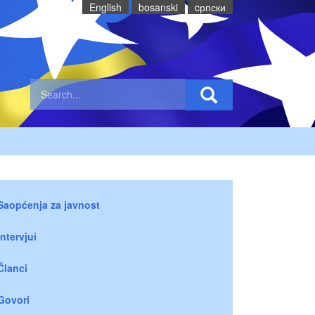
English
bosanski
cрпски
Saopćenja za javnost
Intervjui
Članci
Govori