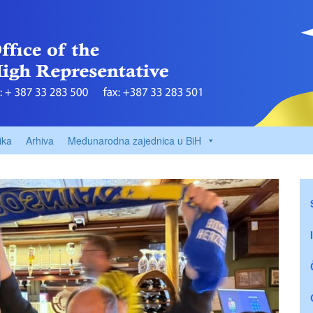
ika
Arhiva
Međunarodna zajednica u BiH