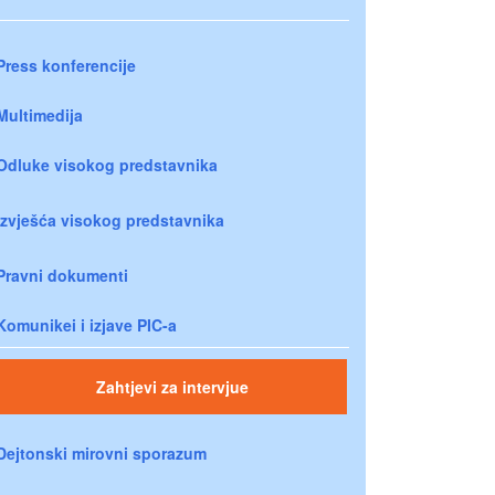
Press konferencije
Multimedija
Odluke visokog predstavnika
Izvješća visokog predstavnika
Pravni dokumenti
Komunikei i izjave PIC-a
Zahtjevi za intervjue
Dejtonski mirovni sporazum