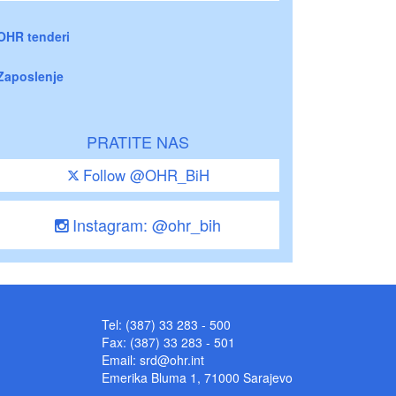
OHR tenderi
Zaposlenje
PRATITE NAS
Follow @OHR_BiH
Instagram: @ohr_bih
Tel: (387) 33 283 - 500
Fax: (387) 33 283 - 501
Email:
srd@ohr.int
Emerika Bluma 1, 71000 Sarajevo