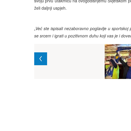
svoju prvu utakmicu na ovogodišnjemu Svjetskom p
želi daljnji uspjeh.
„Već ste ispisali nezaboravno poglavlje u sportskoj p
se srcem i igrati u pozitivnom duhu koji vas je i dov