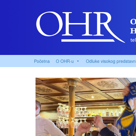
Početna
O OHR-u
Odluke visokog predstavn