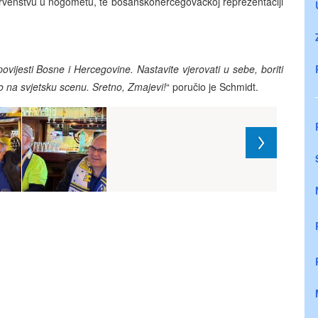
rvenstvu u nogometu, te bosanskohercegovačkoj reprezentaciji
ovijesti Bosne i Hercegovine. Nastavite vjerovati u sebe, boriti
eo na svjetsku scenu. Sretno, Zmajevi!
“ poručio je Schmidt.