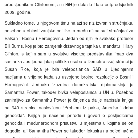
predsjednikom Clintonom, a u BiH je dolazio i kao potpredsjednik
2009. godine.
Sukladno tome, u njegovom timu nalazi se niz izvrsnih stručnjaka,
posebno u oblasti vanjske politike, a među njima su i stručnjaci za
Balkan i Bosnu i Hercegovinu. Jedan od njih je svakako profesor
Bill Burns, koji je bio zamjenik državnoga tajnika u mandatu Hillary
Clinton, s kojim sam u svojstvu visokog predstavnika imao dva
sastanka Još jedna jaka politička osoba u Demokratskoj stranci je
Susan Rice, koja je bila veleposlanica SAD u Ujedinjenim
nacijama u vrijeme kada su usvojene brojne rezolucije o Bosni i
Hercegovini. Jednako izuzetna demokratska diplomatkinja je
Samantha Power, također bivša veleposlanica u UN-u. Posebno
zanimljivo za Samanthu Power je činjenica da je napisala knjigu
na 640 stranica naslovljenu “Problem iz pakla, Amerika i doba
genocida”. Knjiga je načelne prirode i govori o posljedicama
genocida i međunarodnom prisustvu u mjestima u kojima se on
dogodio, ali Samantha Power se također fokusira na pojedinačne