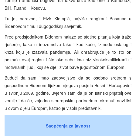
zemlje i američki odgovor na takve krize kao one u Kambodži,
BiH, Ruandi i Kosovu.
Tu je, naravno, i Elvir Klempić, najviše rangirani Bosanac u
Bidenovom timu i dugogodišnji savjetnik.
Pred predsjednikom Bidenom nalaze se stotine pitanja koja traže
rješenje, kako u inozemstvu tako i kod kuće, između ostalog i
kriza koju je izazvala pandemija. Ali ohrabrujuće je to što on
poznaje ovaj region i što oko sebe ima niz visokokvalificiranih i
motiviranih ljudi, koji se cijeli život bave jugoistočnom Europom.
Budući da sam imao zadovoljstvo da se osobno sretnem s
gospodinom Bidenom tijekom njegova posjeta Bosni i Hercegovini
u svibnju 2009. godine, uvjeren sam da je on istinski prijatelj ove
zemlje i da će, zajedno s europskim partnerima, okrenuti novi list
u ovom dijelu Europe”, kazao je visoki predstavnik.
Saopćenja za javnost