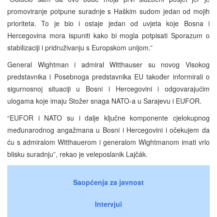
promoviranje potpune suradnje s Haškim sudom jedan od mojih
prioriteta. To je bio i ostaje jedan od uvjeta koje Bosna i
Hercegovina mora ispuniti kako bi mogla potpisati Sporazum o
stabilizaciji i pridruživanju s Europskom unijom.”
General Wightman i admiral Witthauser su novog Visokog
predstavnika i Posebnoga predstavnika EU također informirali o
sigurnosnoj situaciji u Bosni i Hercegovini i odgovarajućim
ulogama koje imaju Stožer snaga NATO-a u Sarajevu i EUFOR.
“EUFOR i NATO su i dalje ključne komponente cjelokupnog
međunarodnog angažmana u Bosni i Hercegovini i očekujem da
ću s admiralom Witthauerom i generalom Wightmanom imati vrlo
blisku suradnju”, rekao je veleposlanik Lajčák.
Saopćenja za javnost
Intervjui