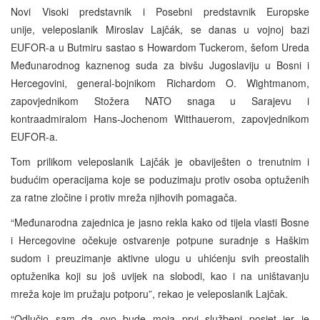
Novi Visoki predstavnik i Posebni predstavnik Europske
unije, veleposlanik Miroslav Lajčák, se danas u vojnoj bazi
EUFOR-a u Butmiru sastao s Howardom Tuckerom, šefom Ureda
Međunarodnog kaznenog suda za bivšu Jugoslaviju u Bosni i
Hercegovini, general-bojnikom Richardom O. Wightmanom,
zapovjednikom Stožera NATO snaga u Sarajevu i
kontraadmiralom Hans-Jochenom Witthauerom, zapovjednikom
EUFOR-a.
Tom prilikom veleposlanik Lajčák je obaviješten o trenutnim i
budućim operacijama koje se poduzimaju protiv osoba optuženih
za ratne zločine i protiv mreža njihovih pomagača.
“Međunarodna zajednica je jasno rekla kako od tijela vlasti Bosne
i Hercegovine očekuje ostvarenje potpune suradnje s Haškim
sudom i preuzimanje aktivne ulogu u uhićenju svih preostalih
optuženika koji su još uvijek na slobodi, kao i na uništavanju
mreža koje im pružaju potporu”, rekao je veleposlanik Lajčak.
“Odlučio sam da ovo bude moja prvi službeni posjet jer je