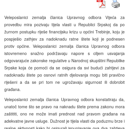
Veleposlanici zemalja članica Upravnog odbora Vijeća za
provedbu mira pozivaju tijela vlasti u Republici Srpskoj da po
žurnom postupku riješe financijsku krizu u općini Trebinje, koju je
pospješio zathjev za nadoknadu ratne štete koji je podnesen
protiv općine. Veleposlanici zemalja članica Upravnog odbora
istovremeno snažno podržavaju napore s ciljem usvajanja
odgovarajuće zakonske regulative u Narodnoj skupštini Republike
Srpske koja će pomoći da se osigura da svi budući zahtjevi za
nadoknadu štete po osnovi ratnih djelovanja mogu biti pravično
riješeni a da se pri tom ne ugrožavaju sigurnost ili dobrobit
građana.
Veleposlanici zemalja članica Upravnog odbora konstatiraju da,
unatoč tome što se pravo na naknadu štete prema zakonu mora
zaštititi, ono ne može imati prednost nad pravom građana na
adekvatne javne usluge. Dužnost je tijela vlasti da poduzmu brze i
realne aktivnosti kako bi osigurali ispunjavanje ova dva zahtjeva