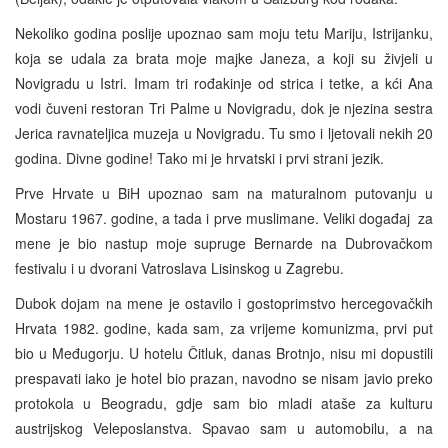
Nekoliko godina poslije upoznao sam moju tetu Mariju, Istrijanku,
koja se udala za brata moje majke Janeza, a koji su živjeli u
Novigradu u Istri. Imam tri rođakinje od strica i tetke, a kći Ana
vodi čuveni restoran Tri Palme u Novigradu, dok je njezina sestra
Jerica ravnateljica muzeja u Novigradu. Tu smo i ljetovali nekih 20
godina. Divne godine! Tako mi je hrvatski i prvi strani jezik.
Prve Hrvate u BiH upoznao sam na maturalnom putovanju u
Mostaru 1967. godine, a tada i prve muslimane. Veliki događaj za
mene je bio nastup moje supruge Bernarde na Dubrovačkom
festivalu i u dvorani Vatroslava Lisinskog u Zagrebu.
Dubok dojam na mene je ostavilo i gostoprimstvo hercegovačkih
Hrvata 1982. godine, kada sam, za vrijeme komunizma, prvi put
bio u Međugorju. U hotelu Čitluk, danas Brotnjo, nisu mi dopustili
prespavati iako je hotel bio prazan, navodno se nisam javio preko
protokola u Beogradu, gdje sam bio mladi ataše za kulturu
austrijskog Veleposlanstva. Spavao sam u automobilu, a na