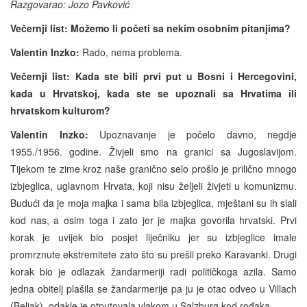
Razgovarao: Jozo Pavković
Večernji list: Možemo li početi sa nekim osobnim pitanjima?
Valentin Inzko:
Rado, nema problema.
Večernji list: Kada ste bili prvi put u Bosni i Hercegovini,
kada u Hrvatskoj, kada ste se upoznali sa Hrvatima ili
hrvatskom kulturom?
Valentin Inzko:
Upoznavanje je počelo davno, negdje
1955./1956. godine. Živjeli smo na granici sa Jugoslavijom.
Tijekom te zime kroz naše granično selo prošlo je prilično mnogo
izbjeglica, uglavnom Hrvata, koji nisu željeli živjeti u komunizmu.
Budući da je moja majka i sama bila izbjeglica, mještani su ih slali
kod nas, a osim toga i zato jer je majka govorila hrvatski. Prvi
korak je uvijek bio posjet liječniku jer su izbjeglice imale
promrznute ekstremitete zato što su prešli preko Karavanki. Drugi
korak bio je odlazak žandarmeriji radi političkoga azila. Samo
jedna obitelj plašila se žandarmerije pa ju je otac odveo u Villach
(Beljak), odakle je otputovala vlakom u Salzburg kod rođaka.