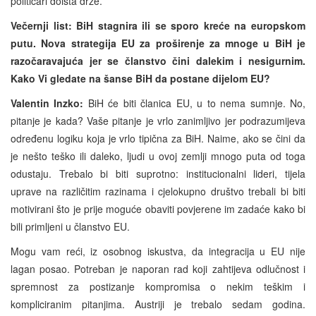
političari doista drže.
Večernji list:
BiH stagnira ili se sporo kreće na europskom
putu. Nova strategija EU za proširenje za mnoge u BiH je
razočaravajuća jer se članstvo čini dalekim i nesigurnim.
Kako Vi gledate na šanse BiH da postane dijelom EU?
Valentin Inzko:
BiH će biti članica EU, u to nema sumnje. No,
pitanje je kada? Vaše pitanje je vrlo zanimljivo jer podrazumijeva
određenu logiku koja je vrlo tipična za BiH. Naime, ako se čini da
je nešto teško ili daleko, ljudi u ovoj zemlji mnogo puta od toga
odustaju. Trebalo bi biti suprotno: institucionalni lideri, tijela
uprave na različitim razinama i cjelokupno društvo trebali bi biti
motivirani što je prije moguće obaviti povjerene im zadaće kako bi
bili primljeni u članstvo EU.
Mogu vam reći, iz osobnog iskustva, da integracija u EU nije
lagan posao. Potreban je naporan rad koji zahtijeva odlučnost i
spremnost za postizanje kompromisa o nekim teškim i
kompliciranim pitanjima. Austriji je trebalo sedam godina.