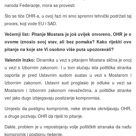
naroda Federacije, mora se provesti.
Što se tiče OHR-a, u ovoj fazi mi smo spremni tehnički podržati taj
proces, koji vode EU i SAD.
Večernji list:
Pitanje Mostara je još uvijek otvoreno, OHR je o
ovome iznosio svoj stav, ali bez pomaka? Kako riješiti ovo
pitanje na koje ste Vi osobno više puta upozoravali?
Valentin Inzko:
Dinamika u vezi s pitanjem Mostara slična je onoj
u vezi s Izbornim zakonom. I u tom slučaju ista politička stranka
osporila je pred Ustavnim sudom sustav u vezi s Mostarom i
Izbornim zakonom. Ustavni sud proglasio je odluke u vezi sa
Mostarom i Izbornim zakonom nevažećima, a političke stranke
već jako dugo izbjegavaju postizanje kompromisa.
Umjesto da postignu kompromis, neke stranke okrivljavaju OHR,
a druge pozivaju OHR da riješi to pitanje.
Dakle, problem je u nepostojanju volje političkih stranaka da nađu
kompromis i postignu rješenje.