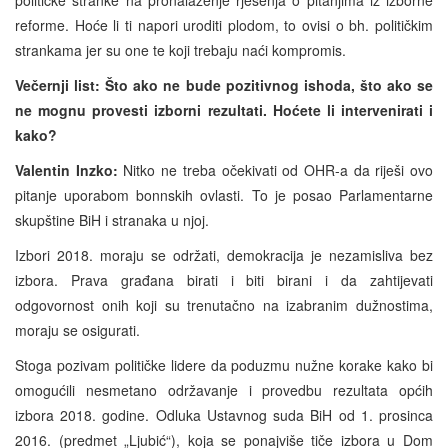
reforme. Hoće li ti napori uroditi plodom, to ovisi o bh. političkim
strankama jer su one te koji trebaju naći kompromis.
Večernji list:
Što ako ne bude pozitivnog ishoda, što ako se
ne mognu provesti izborni rezultati. Hoćete li intervenirati i
kako?
Valentin Inzko:
Nitko ne treba očekivati od OHR-a da riješi ovo
pitanje uporabom bonnskih ovlasti. To je posao Parlamentarne
skupštine BiH i stranaka u njoj.
Izbori 2018. moraju se održati, demokracija je nezamisliva bez
izbora. Prava građana birati i biti birani i da zahtijevati
odgovornost onih koji su trenutačno na izabranim dužnostima,
moraju se osigurati.
Stoga pozivam političke lidere da poduzmu nužne korake kako bi
omogućili nesmetano održavanje i provedbu rezultata općih
izbora 2018. godine. Odluka Ustavnog suda BiH od 1. prosinca
2016. (predmet „Ljubić“), koja se ponajviše tiče izbora u Dom