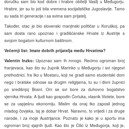
doručku sam bio kod dobre i hrabre obitelji Vasilj u Međugorju.
Hrabre, jer su to još bila vremena socijalističke Jugoslavije. Tamo
su sada tri generacije i sa svima sam prijatelj.
Također, otac je bio slovenski manjinski političar u Koruškoj, pa
sam dosta rano upoznao i gradišćanske Hrvate iz Austrije s
svojom bogatom kulturnom baštinom.
Večernji list: Imate dobrih prijatelja među Hrvatima?
Valentin Inzko:
Upoznao sam ih mnogo. Recimo ogroman broj
franjevaca, kao što su župnik Marinko u Međugorju i svi njegovi
prethodnici, fra Iko u Mostaru, koji ne gradi samo studentski dom
nego i bratske odnose sa drugim religijama, tu su i divni župnici
po središnjoj Bosni. Oni se svi bore za duhovno bogatstvo
vjernika Hrvata. A ljudi kao gospodin Ćorluka, vlasnik Violete, bore
se za uspješnu ekonomiju. Mislim da onaj tko zaposli jednog
mladog čovjeka, taj je dobar Hrvat. Naravno, to vrijedi i za druge
narode, i za moje Austrijance. Poznato je kako je u sportu ima
ogroman broj sjajnih ljudi. Kao što je Čilić iz Međugorja, koji je,