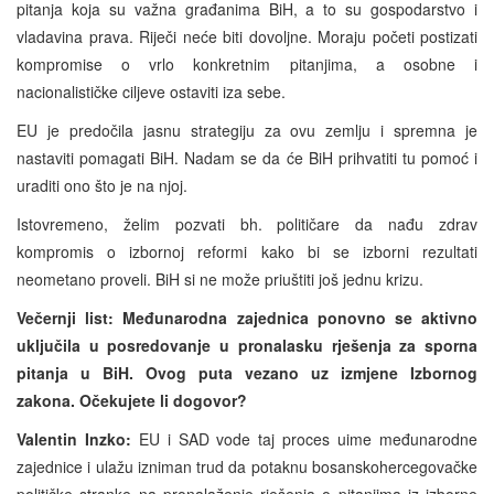
pitanja koja su važna građanima BiH, a to su gospodarstvo i
vladavina prava. Riječi neće biti dovoljne. Moraju početi postizati
kompromise o vrlo konkretnim pitanjima, a osobne i
nacionalističke ciljeve ostaviti iza sebe.
EU je predočila jasnu strategiju za ovu zemlju i spremna je
nastaviti pomagati BiH. Nadam se da će BiH prihvatiti tu pomoć i
uraditi ono što je na njoj.
Istovremeno, želim pozvati bh. političare da nađu zdrav
kompromis o izbornoj reformi kako bi se izborni rezultati
neometano proveli. BiH si ne može priuštiti još jednu krizu.
Večernji list: Međunarodna zajednica ponovno se aktivno
uključila u posredovanje u pronalasku rješenja za sporna
pitanja u BiH. Ovog puta vezano uz izmjene Izbornog
zakona. Očekujete li dogovor?
Valentin Inzko:
EU i SAD vode taj proces uime međunarodne
zajednice i ulažu izniman trud da potaknu bosanskohercegovačke
političke stranke na pronalaženje rješenja o pitanjima iz izborne