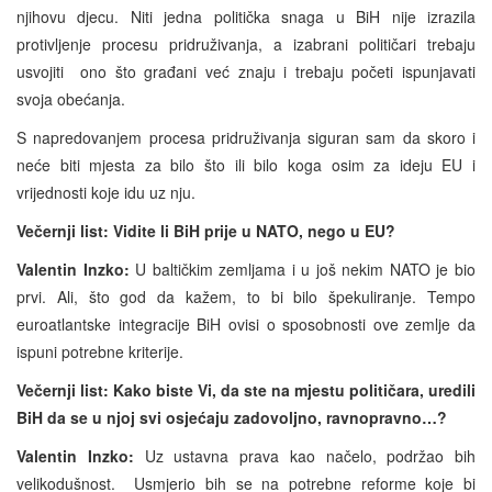
njihovu djecu. Niti jedna politička snaga u BiH nije izrazila
protivljenje procesu pridruživanja, a izabrani političari trebaju
usvojiti ono što građani već znaju i trebaju početi ispunjavati
svoja obećanja.
S napredovanjem procesa pridruživanja siguran sam da skoro i
neće biti mjesta za bilo što ili bilo koga osim za ideju EU i
vrijednosti koje idu uz nju.
Večernji list:
Vidite li BiH prije u NATO, nego u EU?
Valentin Inzko:
U baltičkim zemljama i u još nekim NATO je bio
prvi. Ali, što god da kažem, to bi bilo špekuliranje. Tempo
euroatlantske integracije BiH ovisi o sposobnosti ove zemlje da
ispuni potrebne kriterije.
Večernji list:
Kako biste Vi, da ste na mjestu političara, uredili
BiH da se u njoj svi osjećaju zadovoljno, ravnopravno…?
Valentin Inzko:
Uz ustavna prava kao načelo, podržao bih
velikodušnost. Usmjerio bih se na potrebne reforme koje bi