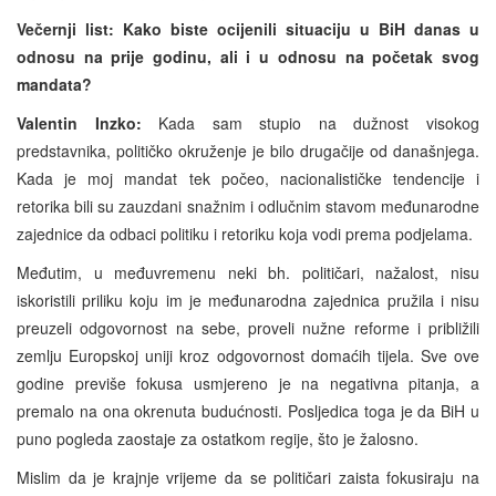
Večernji list: Kako biste ocijenili situaciju u BiH danas u
odnosu na prije godinu, ali i u odnosu na početak svog
mandata?
Valentin Inzko:
Kada sam stupio na dužnost visokog
predstavnika, političko okruženje je bilo drugačije od današnjega.
Kada je moj mandat tek počeo, nacionalističke tendencije i
retorika bili su zauzdani snažnim i odlučnim stavom međunarodne
zajednice da odbaci politiku i retoriku koja vodi prema podjelama.
Međutim, u međuvremenu neki bh. političari, nažalost, nisu
iskoristili priliku koju im je međunarodna zajednica pružila i nisu
preuzeli odgovornost na sebe, proveli nužne reforme i približili
zemlju Europskoj uniji kroz odgovornost domaćih tijela. Sve ove
godine previše fokusa usmjereno je na negativna pitanja, a
premalo na ona okrenuta budućnosti. Posljedica toga je da BiH u
puno pogleda zaostaje za ostatkom regije, što je žalosno.
Mislim da je krajnje vrijeme da se političari zaista fokusiraju na