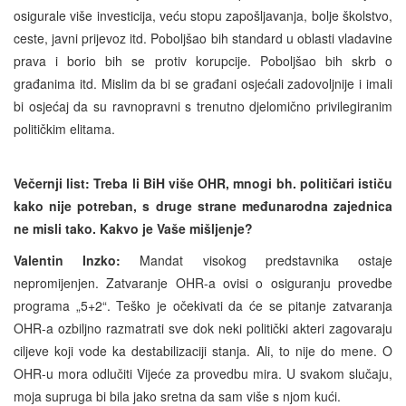
osigurale više investicija, veću stopu zapošljavanja, bolje školstvo,
ceste, javni prijevoz itd. Poboljšao bih standard u oblasti vladavine
prava i borio bih se protiv korupcije. Poboljšao bih skrb o
građanima itd. Mislim da bi se građani osjećali zadovoljnije i imali
bi osjećaj da su ravnopravni s trenutno djelomično privilegiranim
političkim elitama.
Večernji list: Treba li BiH više OHR, mnogi bh. političari ističu
kako nije potreban, s druge strane međunarodna zajednica
ne misli tako. Kakvo je Vaše mišljenje?
Valentin Inzko:
Mandat visokog predstavnika ostaje
nepromijenjen. Zatvaranje OHR-a ovisi o osiguranju provedbe
programa „5+2“. Teško je očekivati da će se pitanje zatvaranja
OHR-a ozbiljno razmatrati sve dok neki politički akteri zagovaraju
ciljeve koji vode ka destabilizaciji stanja. Ali, to nije do mene. O
OHR-u mora odlučiti Vijeće za provedbu mira. U svakom slučaju,
moja supruga bi bila jako sretna da sam više s njom kući.