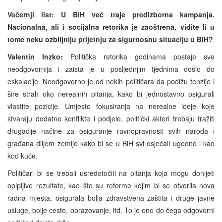
Večernji list:
U BiH već traje predizborna kampanja.
Nacionalna, ali i socijalna retorika je zaoštrena, vidite li u
tome neku ozbiljniju prijetnju za sigurnosnu situaciju u BiH?
Valentin Inzko:
Politička retorika godinama postaje sve
neodgovornija i zaista je u posljednjim tjednima došlo do
eskalacije. Neodgovorno je od nekih političara da podižu tenzije i
šire strah oko nerealnih pitanja, kako bi jednostavno osigurali
vlastite pozicije. Umjesto fokusiranja na nerealne ideje koje
stvaraju dodatne konflikte i podjele, politički akteri trebaju tražiti
drugačije načine za osiguranje ravnopravnosti svih naroda i
građana diljem zemlje kako bi se u BiH svi osjećali ugodno i kao
kod kuće.
Političari bi se trebali usredotočiti na pitanja koja mogu donijeti
opipljive rezultate, kao što su reforme kojim bi se otvorila nova
radna mjesta, osigurala bolja zdravstvena zaštita i druge javne
usluge, bolje ceste, obrazovanje, itd. To je ono do čega odgovorni