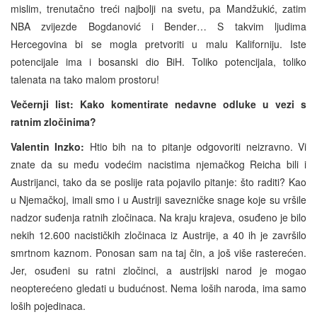
mislim, trenutačno treći najbolji na svetu, pa Mandžukić, zatim
NBA zvijezde Bogdanović i Bender… S takvim ljudima
Hercegovina bi se mogla pretvoriti u malu Kaliforniju. Iste
potencijale ima i bosanski dio BiH. Toliko potencijala, toliko
talenata na tako malom prostoru!
Večernji list: Kako komentirate nedavne odluke u vezi s
ratnim zločinima?
Valentin Inzko:
Htio bih na to pitanje odgovoriti neizravno. Vi
znate da su među vodećim nacistima njemačkog Reicha bili i
Austrijanci, tako da se poslije rata pojavilo pitanje: što raditi? Kao
u Njemačkoj, imali smo i u Austriji savezničke snage koje su vršile
nadzor suđenja ratnih zločinaca. Na kraju krajeva, osuđeno je bilo
nekih 12.600 nacističkih zločinaca iz Austrije, a 40 ih je završilo
smrtnom kaznom. Ponosan sam na taj čin, a još više rasterećen.
Jer, osuđeni su ratni zločinci, a austrijski narod je mogao
neopterećeno gledati u budućnost. Nema loših naroda, ima samo
loših pojedinaca.