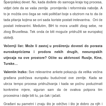
Španjolskoj devet. No, kada dođete do samoga kraja tog procesa,
vidjet ćete da se vaša zemlja promijenila i reformirala nabolje. A
to je možda ono čega se neki političari boje s obzirom na to da će
tada pitanja kojima se oni sada koriste postati irelevantna. Oni će
postati irelevantni. Međutim, BiH to mora uraditi zbog sebe, ne
zbog Bruxellesa. Tek onda će biti moguće pridružiti se europskoj
obitelji.
Večernji list:
Može li zastoj u proširenju dovesti do porasta
euroskepticizma i prodora nekih drugih, neeuropskih
utjecaja na ove prostore? Očite su aktivnosti Rusije, Kine,
Turske…
Valentin Inzko:
Sve relevantne ankete pokazuju da velika većina
građana podržava europsku budućnost ove zemlje. Kada se
ubrza tempo procesa pridruživanja i kada se počnu poduzimati
konkretne mjere, siguran sam da će ovakva potpora tim
procesima i dalje biti tu, pa čak i jačati.
Građani su pametni i znaju što je održivo i što je dobro za njih i