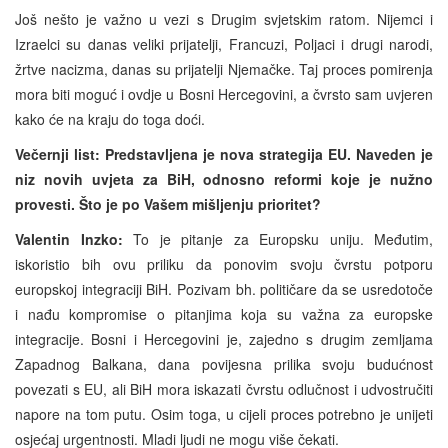
Još nešto je važno u vezi s Drugim svjetskim ratom. Nijemci i
Izraelci su danas veliki prijatelji, Francuzi, Poljaci i drugi narodi,
žrtve nacizma, danas su prijatelji Njemačke. Taj proces pomirenja
mora biti moguć i ovdje u Bosni Hercegovini, a čvrsto sam uvjeren
kako će na kraju do toga doći.
Večernji list:
Predstavljena je nova strategija EU. Naveden je
niz novih uvjeta za BiH, odnosno reformi koje je nužno
provesti. Što je po Vašem mišljenju prioritet?
Valentin Inzko:
To je pitanje za Europsku uniju. Međutim,
iskoristio bih ovu priliku da ponovim svoju čvrstu potporu
europskoj integraciji BiH. Pozivam bh. političare da se usredotoče
i nađu kompromise o pitanjima koja su važna za europske
integracije. Bosni i Hercegovini je, zajedno s drugim zemljama
Zapadnog Balkana, dana povijesna prilika svoju budućnost
povezati s EU, ali BiH mora iskazati čvrstu odlučnost i udvostručiti
napore na tom putu. Osim toga, u cijeli proces potrebno je unijeti
osjećaj urgentnosti. Mladi ljudi ne mogu više čekati.