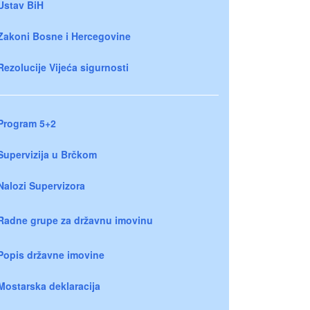
Ustav BiH
Zakoni Bosne i Hercegovine
Rezolucije Vijeća sigurnosti
Program 5+2
Supervizija u Brčkom
Nalozi Supervizora
Radne grupe za državnu imovinu
Popis državne imovine
Mostarska deklaracija