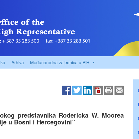
ika
Arhiva
Međunarodna zajednica u BiH
sokog predstavnika Rodericka W. Moorea
ije u Bosni i Hercegovini”