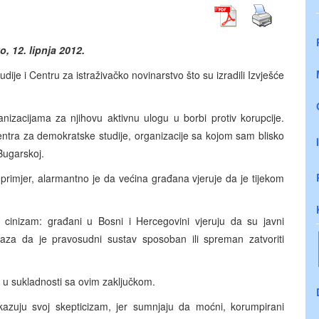
o, 12. lipnja 2012.
ije i Centru za istraživačko novinarstvo što su izradili Izvješće
nizacijama za njihovu aktivnu ulogu u borbi protiv korupcije.
entra za demokratske studije, organizacije sa kojom sam blisko
Bugarskoj.
primjer, alarmantno je da većina građana vjeruje da je tijekom
n cinizam: građani u Bosni i Hercegovini vjeruju da su javni
okaza da je pravosudni sustav sposoban ili spreman zatvoriti
i u sukladnosti sa ovim zaključkom.
kazuju svoj skepticizam, jer sumnjaju da moćni, korumpirani