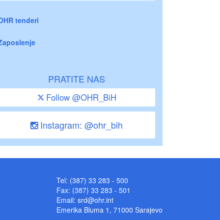
OHR tenderi
Zaposlenje
PRATITE NAS
Follow @OHR_BiH
Instagram: @ohr_bih
Tel: (387) 33 283 - 500
Fax: (387) 33 283 - 501
Email:
srd@ohr.int
Emerika Bluma 1, 71000 Sarajevo