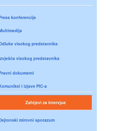
Press konferencije
Multimedija
Odluke visokog predstavnika
Izvješća visokog predstavnika
Pravni dokumenti
Komunikei i izjave PIC-a
Zahtjevi za intervjue
Dejtonski mirovni sporazum