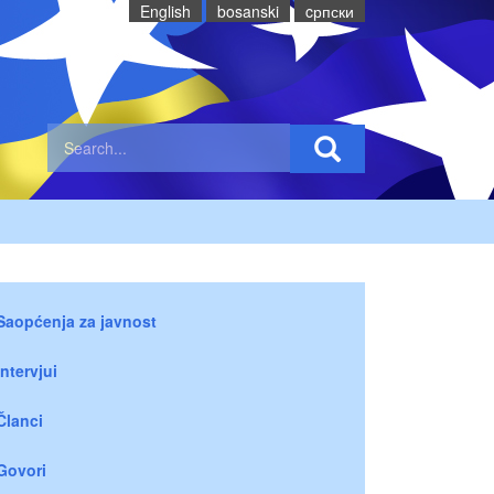
English
bosanski
cрпски
Saopćenja za javnost
Intervjui
Članci
Govori