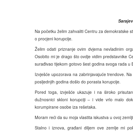
Sarajev
Na početku želim zahvaliti Centru za demokratske stud
o procjeni korupcije.
Želim odati priznanje ovim dvjema nevladinim orga
Osobito mi je drago što ovdje vidim predstavnike C
surađivao tijekom gotovo šest godina svoga rada u 
Izvješće upozorava na zabrinjavajuće trendove. Na 
posljednjih godina došlo do porasta korupcije.
Pored toga, izvješće ukazuje i na široko prisuta
dužnosnici skloni korupciji – i vide vrlo malo d
korumpirane osobe iza rešetaka.
Moram reći da su moja vlastita iskustva u ovoj zemlj
Stalno i iznova, građani diljem ove zemlje mi po