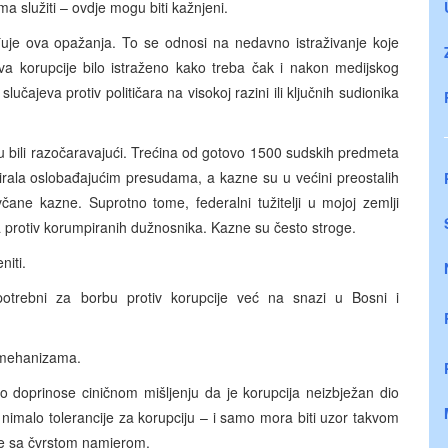
njima služiti – ovdje mogu biti kažnjeni.
rđuje ova opažanja. To se odnosi na nedavno istraživanje koje
va korupcije bilo istraženo kako treba čak i nakon medijskog
učajeva protiv političara na visokoj razini ili ključnih sudionika
 su bili razočaravajući. Trećina od gotovo 1500 sudskih predmeta
ltirala oslobađajućim presudama, a kazne su u većini preostalih
včane kazne. Suprotno tome, federalni tužitelji u mojoj zemlji
 protiv korumpiranih dužnosnika. Kazne su često stroge.
niti.
otrebni za borbu protiv korupcije već na snazi u Bosni i
h mehanizama.
amo doprinose ciničnom mišljenju da je korupcija neizbježan dio
nimalo tolerancije za korupciju – i samo mora biti uzor takvom
ere sa čvrstom namjerom.