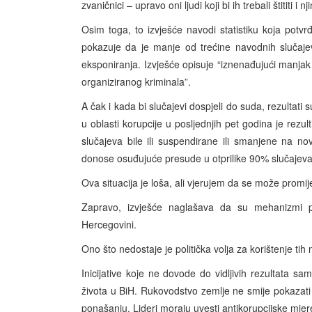
zvaničnici – upravo oni ljudi koji bi ih trebali štititi i 
Osim toga, to izvješće navodi statistiku koja potv
pokazuje da je manje od trećine navodnih slučaje
eksponiranja. Izvješće opisuje “iznenađujući manjak sl
organiziranog kriminala”.
A čak i kada bi slučajevi dospjeli do suda, rezultati
u oblasti korupcije u posljednjih pet godina je rezu
slučajeva bile ili suspendirane ili smanjene na no
donose osuđujuće presude u otprilike 90% slučajeva
Ova situacija je loša, ali vjerujem da se može promije
Zapravo, izvješće naglašava da su mehanizmi p
Hercegovini.
Ono što nedostaje je politička volja za korištenje ti
Inicijative koje ne dovode do vidljivih rezultata s
života u BiH. Rukovodstvo zemlje ne smije pokazati 
ponašanju. Lideri moraju uvesti antikorupcijske mj