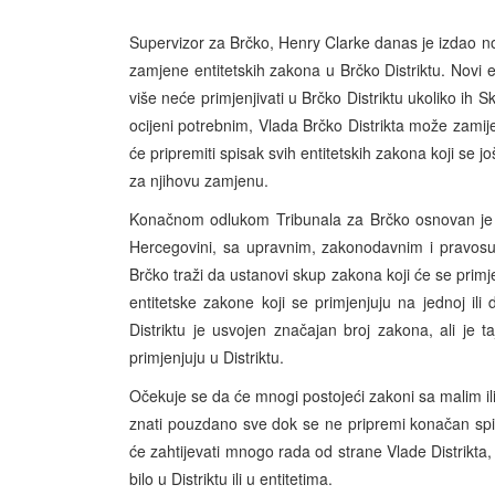
Supervizor za Brčko, Henry Clarke danas je izdao no
zamjene entitetskih zakona u Brčko Distriktu. Novi e
više neće primjenjivati u Brčko Distriktu ukoliko ih S
ocijeni potrebnim, Vlada Brčko Distrikta može zamijen
će pripremiti spisak svih entitetskih zakona koji se j
za njihovu zamjenu.
Konačnom odlukom Tribunala za Brčko osnovan je B
Hercegovini, sa upravnim, zakonodavnim i pravos
Brčko traži da ustanovi skup zakona koji će se primjenj
entitetske zakone koji se primjenjuju na jednoj ili 
Distriktu je usvojen značajan broj zakona, ali je t
primjenjuju u Distriktu.
Očekuje se da će mnogi postojeći zakoni sa malim il
znati pouzdano sve dok se ne pripremi konačan spi
će zahtijevati mnogo rada od strane Vlade Distrikt
bilo u Distriktu ili u entitetima.