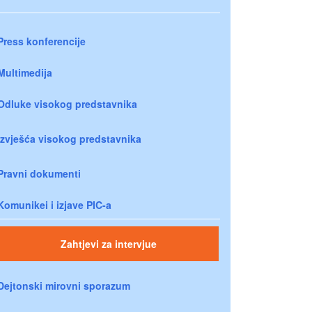
Press konferencije
Multimedija
Odluke visokog predstavnika
Izvješća visokog predstavnika
Pravni dokumenti
Komunikei i izjave PIC-a
Zahtjevi za intervjue
Dejtonski mirovni sporazum