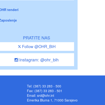
OHR tenderi
Zaposlenje
PRATITE NAS
Follow @OHR_BiH
Instagram: @ohr_bih
Tel: (387) 33 283 - 500
Fax: (387) 33 283 - 501
Email:
srd@ohr.int
Emerika Bluma 1, 71000 Sarajevo