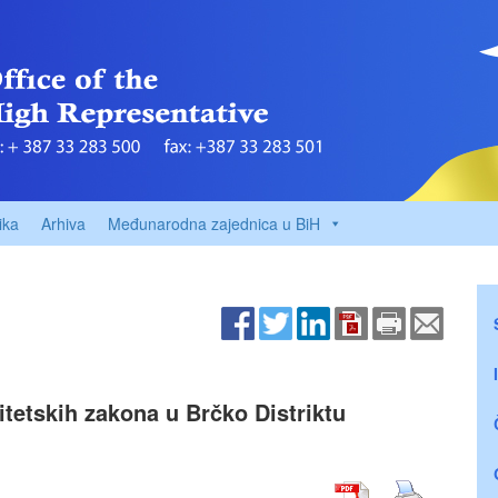
ika
Arhiva
Međunarodna zajednica u BiH
tetskih zakona u Brčko Distriktu