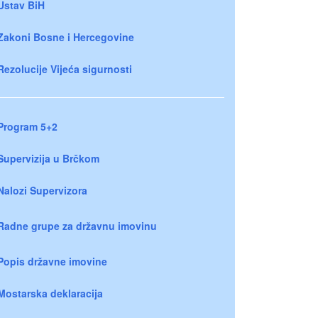
Ustav BiH
Zakoni Bosne i Hercegovine
Rezolucije Vijeća sigurnosti
Program 5+2
Supervizija u Brčkom
Nalozi Supervizora
Radne grupe za državnu imovinu
Popis državne imovine
Mostarska deklaracija