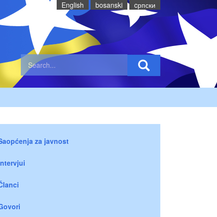
English
bosanski
cрпски
Saopćenja za javnost
Intervjui
Članci
Govori