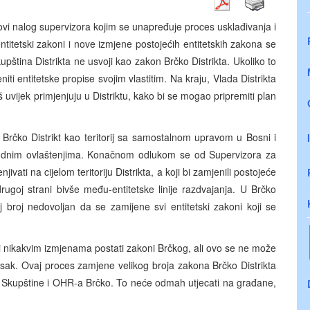
vi nalog supervizora kojim se unapređuje proces usklađivanja i
ntitetski zakoni i nove izmjene postojećih entitetskih zakona se
kupština Distrikta ne usvoji kao zakon Brčko Distrikta. Ukoliko to
iti entitetske propise svojim vlastitim. Na kraju, Vlada Distrikta
oš uvijek primjenjuju u Distriktu, kako bi se mogao pripremiti plan
rčko Distrikt kao teritorij sa samostalnom upravom u Bosni i
udnim ovlaštenjima. Konačnom odlukom se od Supervizora za
ivati na cijelom teritoriju Distrikta, a koji bi zamjenili postojeće
drugoj strani bivše među-entitetske linije razdvajanja. U Brčko
aj broj nedovoljan da se zamijene svi entitetski zakoni koji se
i nikakvim izmjenama postati zakoni Brčkog, ali ovo se ne može
sak. Ovaj proces zamjene velikog broja zakona Brčko Distrikta
a, Skupštine i OHR-a Brčko. To neće odmah utjecati na građane,