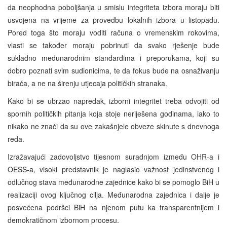
da neophodna poboljšanja u smislu integriteta izbora moraju biti
usvojena na vrijeme za provedbu lokalnih izbora u listopadu.
Pored toga što moraju voditi računa o vremenskim rokovima,
vlasti se također moraju pobrinuti da svako rješenje bude
sukladno međunarodnim standardima i preporukama, koji su
dobro poznati svim sudionicima, te da fokus bude na osnaživanju
birača, a ne na širenju utjecaja političkih stranaka.
Kako bi se ubrzao napredak, izborni integritet treba odvojiti od
spornih političkih pitanja koja stoje neriješena godinama, iako to
nikako ne znači da su ove zakašnjele obveze skinute s dnevnoga
reda.
Izražavajući zadovoljstvo tijesnom suradnjom između OHR-a i
OESS-a, visoki predstavnik je naglasio važnost jedinstvenog i
odlučnog stava međunarodne zajednice kako bi se pomoglo BiH u
realizaciji ovog ključnog cilja. Međunarodna zajednica i dalje je
posvećena podršci BiH na njenom putu ka transparentnijem i
demokratičnom izbornom procesu.