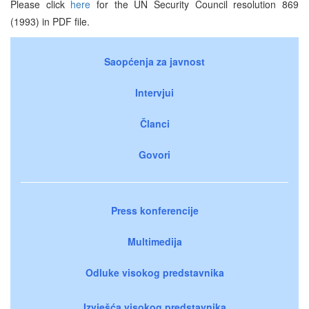
Please click
here
for the UN Security Council resolution 869
(1993) in PDF file.
Saopćenja za javnost
Intervjui
Članci
Govori
Press konferencije
Multimedija
Odluke visokog predstavnika
Izvješća visokog predstavnika