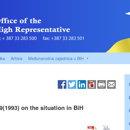
ika
Arhiva
Međunarodna zajednica u BiH
(1993) on the situation in BiH