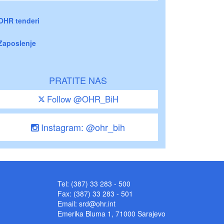
OHR tenderi
Zaposlenje
PRATITE NAS
Follow @OHR_BiH
Instagram: @ohr_bih
Tel: (387) 33 283 - 500
Fax: (387) 33 283 - 501
Email:
srd@ohr.int
Emerika Bluma 1, 71000 Sarajevo