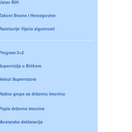
Ustav BiH
Zakoni Bosne i Hercegovine
Rezolucije Vijeća sigurnosti
Program 5+2
Supervizija u Brčkom
Nalozi Supervizora
Radne grupe za državnu imovinu
Popis državne imovine
Mostarska deklaracija