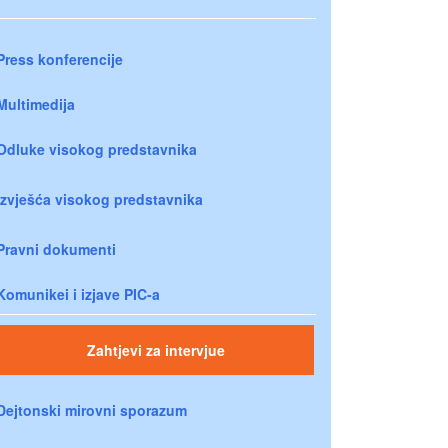
Press konferencije
Multimedija
Odluke visokog predstavnika
Izvješća visokog predstavnika
Pravni dokumenti
Komunikei i izjave PIC-a
Zahtjevi za intervjue
Dejtonski mirovni sporazum