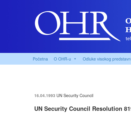
Početna
O OHR-u
Odluke visokog predstavn
16.04.1993
UN Security Council
UN Security Council Resolution 819