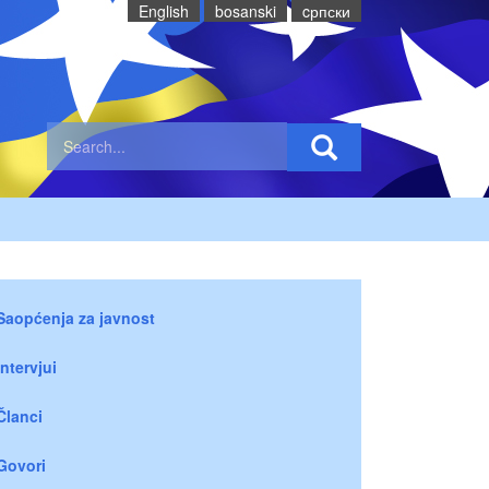
English
bosanski
cрпски
Saopćenja za javnost
Intervjui
Članci
Govori