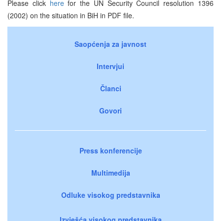
Please click
here
for the UN Security Council resolution 1396
(2002) on the situation in BiH in PDF file.
Saopćenja za javnost
Intervjui
Članci
Govori
Press konferencije
Multimedija
Odluke visokog predstavnika
Izvješća visokog predstavnika