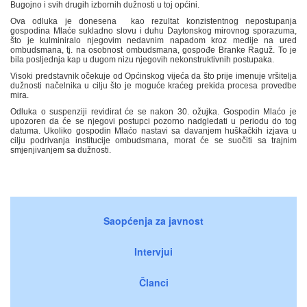
Bugojno i svih drugih izbornih dužnosti u toj općini.
Ova odluka je donesena kao rezultat konzistentnog nepostupanja
gospodina Mlaće sukladno slovu i duhu Daytonskog mirovnog sporazuma,
što je kulminiralo njegovim nedavnim napadom kroz medije na ured
ombudsmana, tj. na osobnost ombudsmana, gospođe Branke Raguž. To je
bila posljednja kap u dugom nizu njegovih nekonstruktivnih postupaka.
Visoki predstavnik očekuje od Općinskog vijeća da što prije imenuje vršitelja
dužnosti načelnika u cilju što je moguće kraćeg prekida procesa provedbe
mira.
Odluka o suspenziji revidirat će se nakon 30. ožujka. Gospodin Mlaćo je
upozoren da će se njegovi postupci pozorno nadgledati u periodu do tog
datuma. Ukoliko gospodin Mlaćo nastavi sa davanjem huškačkih izjava u
cilju podrivanja institucije ombudsmana, morat će se suočiti sa trajnim
smjenjivanjem sa dužnosti.
Saopćenja za javnost
Intervjui
Članci