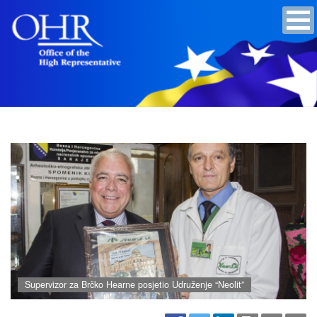
Supervizor za Brčko Hearne posjetio Udruženje “Neolit”