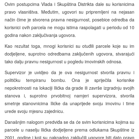
Ovim postupcima Vlada i Skupština Distrikta dale su korisnicima
pravo vlasništva. Međutim, ugovori su pripremljeni na nejasan
način čime je stvorena pravna nesigurnost, posebice odredba da
korisnici ovih parcela ne mogu istima raspolagati u periodu od 10
godina nakon zaključivanja ugovora.
Kao rezultat toga, mnogi korisnici su otuđili parcele koje su im
dodjeljene, suprotno odredbama zaključenih ugovora, stvarajući
tako dalju pravnu nesigurnost u pogledu imovinskih odnosa.
Supervizor je uvidjeo da je ova nesigurnost stvorila pravnu i
političku tempiranu bombu. Ona je spriječila korisnike
nepokretnosti na lokaciji Ilićka da grade ili završe izgradnju svojih
stanova i, suprotno prvobitnoj namjeri supervizora, stvorila
smetnje stanovnicima Ilićke da unaprijede svoju imovinu i time
urede svoju mjesnu zajednicu.
Današnjim nalogom predviđa se da će svim korisnicima kojima su
parcele u naselju Ilićka dodjeljene prema odlukama Skupštine iz
2001. godine i koji su naknadno zaključili ugovore biti dato pravo