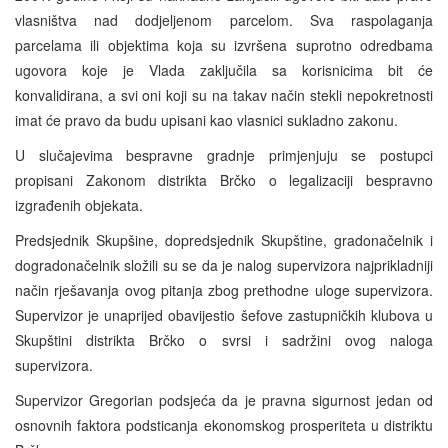
vlasništva nad dodjeljenom parcelom. Sva raspolaganja
parcelama ili objektima koja su izvršena suprotno odredbama
ugovora koje je Vlada zaključila sa korisnicima bit će
konvalidirana, a svi oni koji su na takav način stekli nepokretnosti
imat će pravo da budu upisani kao vlasnici sukladno zakonu.
U slučajevima bespravne gradnje primjenjuju se postupci
propisani Zakonom distrikta Brčko o legalizaciji bespravno
izgrađenih objekata.
Predsjednik Skupšine, dopredsjednik Skupštine, gradonačelnik i
dogradonačelnik složili su se da je nalog supervizora najprikladniji
način rješavanja ovog pitanja zbog prethodne uloge supervizora.
Supervizor je unaprijed obavijestio šefove zastupničkih klubova u
Skupštini distrikta Brčko o svrsi i sadržini ovog naloga
supervizora.
Supervizor Gregorian podsjeća da je pravna sigurnost jedan od
osnovnih faktora podsticanja ekonomskog prosperiteta u distriktu