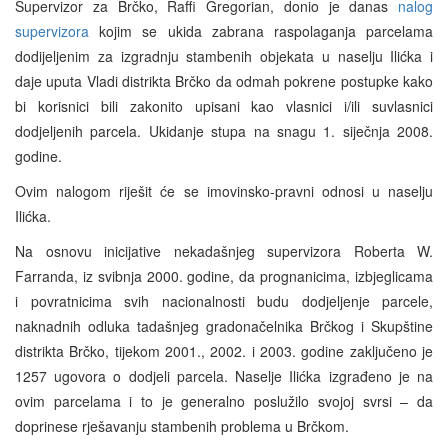
Supervizor za Brčko, Raffi Gregorian, donio je danas
nalog
supervizora
kojim se ukida zabrana raspolaganja parcelama
dodijeljenim za izgradnju stambenih objekata u naselju Ilićka i
daje uputa Vladi distrikta Brčko da odmah pokrene postupke kako
bi korisnici bili zakonito upisani kao vlasnici i/ili suvlasnici
dodjeljenih parcela. Ukidanje stupa na snagu 1. siječnja 2008.
godine.
Ovim nalogom riješit će se imovinsko-pravni odnosi u naselju
Ilićka.
Na osnovu inicijative nekadašnjeg supervizora Roberta W.
Farranda, iz svibnja 2000. godine, da prognanicima, izbjeglicama
i povratnicima svih nacionalnosti budu dodjeljenje parcele,
naknadnih odluka tadašnjeg gradonačelnika Brčkog i Skupštine
distrikta Brčko, tijekom 2001., 2002. i 2003. godine zaključeno je
1257 ugovora o dodjeli parcela. Naselje Ilićka izgrađeno je na
ovim parcelama i to je generalno poslužilo svojoj svrsi – da
doprinese rješavanju stambenih problema u Brčkom.