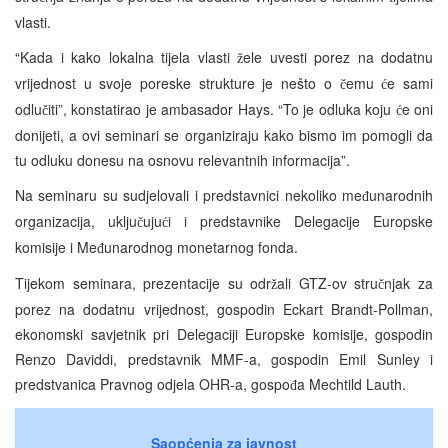
vlasti.
“Kada i kako lokalna tijela vlasti
ele uvesti porez na dodatnu
ž
vrijednost u svoje poreske strukture je nešto o
emu
e sami
č
ć
odlu
iti”, konstatirao je ambasador Hays. “To je odluka koju
e oni
č
ć
donijeti, a ovi seminari se organiziraju kako bismo im pomogli da
tu odluku donesu na osnovu relevantnih informacija”.
Na seminaru su sudjelovali i predstavnici nekoliko me
unarodnih
đ
organizacija, uklju
uju
i i predstavnike Delegacije Europske
č
ć
komisije i Me
unarodnog monetarnog fonda.
đ
Tijekom seminara, prezentacije su odr
ali GTZ-ov stru
njak za
ž
č
porez na dodatnu vrijednost, gospodin Eckart Brandt-Pollman,
ekonomski savjetnik pri Delegaciji Europske komisije, gospodin
Renzo Daviddi, predstavnik MMF-a, gospodin Emil Sunley i
predstvanica Pravnog odjela OHR-a, gospo
a Mechtild Lauth.
đ
Saopćenja za javnost