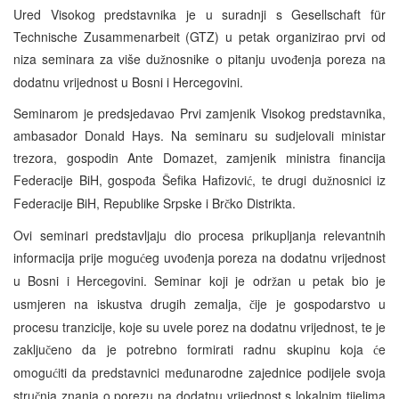
Ured Visokog predstavnika je u suradnji s Gesellschaft für
Technische Zusammenarbeit (GTZ) u petak organizirao prvi od
niza seminara za više du
nosnike o pitanju uvo
enja poreza na
ž
đ
dodatnu vrijednost u Bosni i Hercegovini.
Seminarom je predsjedavao Prvi zamjenik Visokog predstavnika,
ambasador Donald Hays. Na seminaru su sudjelovali ministar
trezora, gospodin Ante Domazet, zamjenik ministra financija
Federacije BiH, gospo
a Šefika Hafizovi
, te drugi du
nosnici iz
đ
ć
ž
Federacije BiH, Republike Srpske i Br
ko Distrikta.
č
Ovi seminari predstavljaju dio procesa prikupljanja relevantnih
informacija prije mogu
eg uvo
enja poreza na dodatnu vrijednost
ć
đ
u Bosni i Hercegovini. Seminar koji je odr
an u petak bio je
ž
usmjeren na iskustva drugih zemalja,
ije je gospodarstvo u
č
procesu tranzicije, koje su uvele porez na dodatnu vrijednost, te je
zaklju
eno da je potrebno formirati radnu skupinu koja
e
č
ć
omogu
iti da predstavnici me
unarodne zajednice podijele svoja
ć
đ
stru
nja znanja o porezu na dodatnu vrijednost s lokalnim tijelima
č