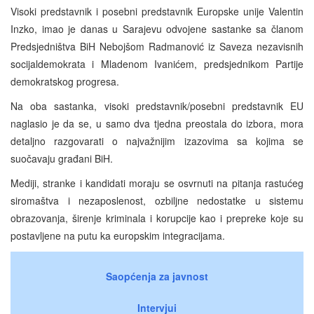
Visoki predstavnik i posebni predstavnik Europske unije Valentin
Inzko, imao je danas u Sarajevu odvojene sastanke sa članom
Predsjedništva BiH Nebojšom Radmanović iz Saveza nezavisnih
socijaldemokrata i Mladenom Ivanićem, predsjednikom Partije
demokratskog progresa.
Na oba sastanka, visoki predstavnik/posebni predstavnik EU
naglasio je da se, u samo dva tjedna preostala do izbora, mora
detaljno razgovarati o najvažnijim izazovima sa kojima se
suočavaju građani BiH.
Mediji, stranke i kandidati moraju se osvrnuti na pitanja rastućeg
siromaštva i nezaposlenost, ozbiljne nedostatke u sistemu
obrazovanja, širenje kriminala i korupcije kao i prepreke koje su
postavljene na putu ka europskim integracijama.
Saopćenja za javnost
Intervjui